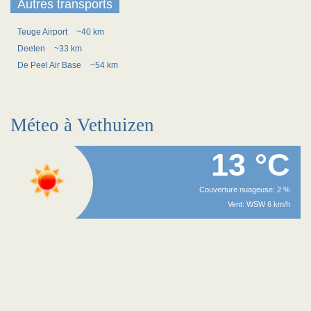
Autres transports
Teuge Airport
~40 km
Deelen
~33 km
De Peel Air Base
~54 km
Méteo à Vethuizen
13 °C
Couverture nuageuse: 2 %
Vent: WSW 6 km/h