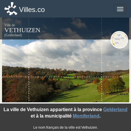
Villes.co
Villes.co
Toggle
Toggle
naviga
naviga
Ville de
VETHUIZEN
(Gelderland)
©photo-libre.fr
La ville de Vethuizen appartient à la province
Gelderland
et à la municipalité
Montferland
.
Le nom français de la ville est Vethuizen.