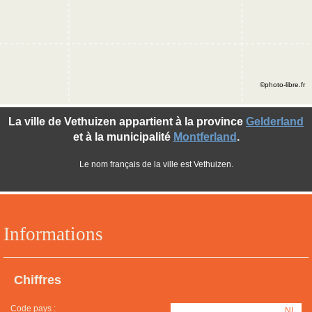
©photo-libre.fr
La ville de Vethuizen appartient à la province
Gelderland
et à la municipalité
Montferland
.
Le nom français de la ville est Vethuizen.
Informations
Chiffres
Code pays :
NL