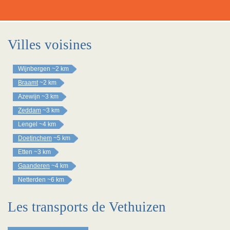
Villes voisines
Wijnbergen
~2 km
Braamt
~2 km
Azewijn
~3 km
Zeddam
~3 km
Lengel
~4 km
Doetinchem
~5 km
Etten
~3 km
Gaanderen
~4 km
Netterden
~6 km
Les transports de Vethuizen