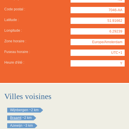
Code postal :
7046-AA
Latitude :
51.91662
Longitude :
6.29239
Zone horaire :
Europe/Amsterdam
Fuseau horaire :
UTC+1
Heure d'été :
Y
Villes voisines
Wijnbergen
~2 km
Braamt
~2 km
Azewijn
~3 km