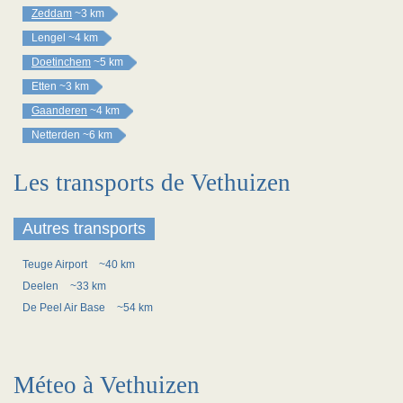
Zeddam
~3 km
Lengel
~4 km
Doetinchem
~5 km
Etten
~3 km
Gaanderen
~4 km
Netterden
~6 km
Les transports de Vethuizen
Autres transports
Teuge Airport
~40 km
Deelen
~33 km
De Peel Air Base
~54 km
Méteo à Vethuizen