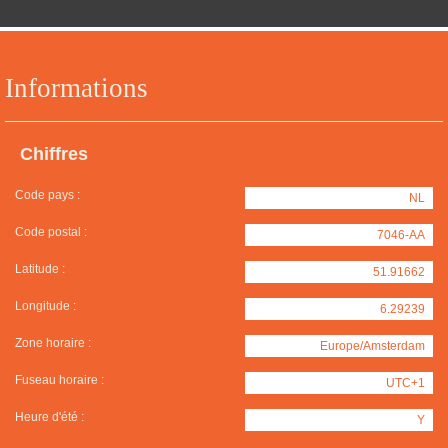
Informations
Chiffres
Code pays :
NL
Code postal :
7046-AA
Latitude :
51.91662
Longitude :
6.29239
Zone horaire :
Europe/Amsterdam
Fuseau horaire :
UTC+1
Heure d'été :
Y