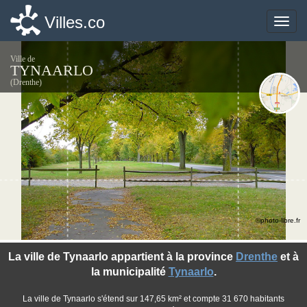
Villes.co
Villes.co
Toggle
Toggle
naviga
naviga
Ville de
TYNAARLO
(Drenthe)
©photo-libre.fr
La ville de Tynaarlo appartient à la province
Drenthe
et à
la municipalité
Tynaarlo
.
La ville de Tynaarlo s'étend sur 147,65 km² et compte 31 670 habitants