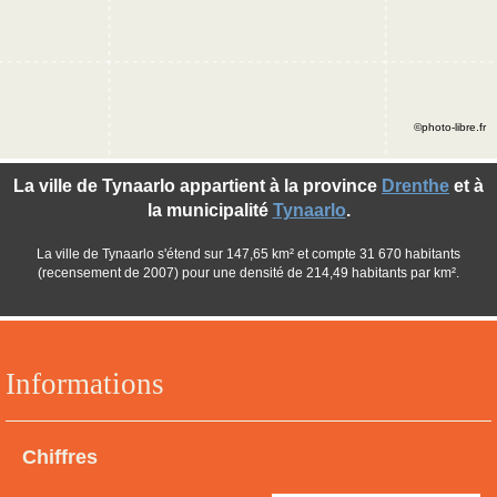
©photo-libre.fr
La ville de Tynaarlo appartient à la province
Drenthe
et à
la municipalité
Tynaarlo
.
La ville de Tynaarlo s'étend sur 147,65 km² et compte 31 670 habitants
(recensement de 2007) pour une densité de 214,49 habitants par km².
Informations
Chiffres