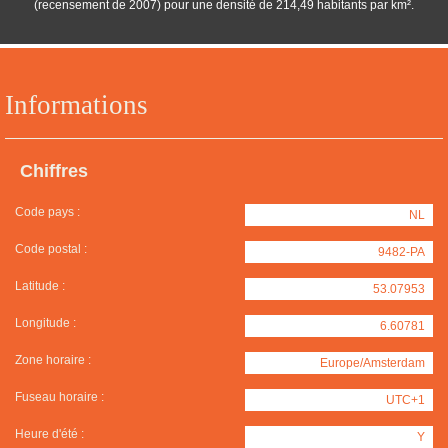
(recensement de 2007) pour une densité de 214,49 habitants par km².
Informations
Chiffres
Code pays :
NL
Code postal :
9482-PA
Latitude :
53.07953
Longitude :
6.60781
Zone horaire :
Europe/Amsterdam
Fuseau horaire :
UTC+1
Heure d'été :
Y