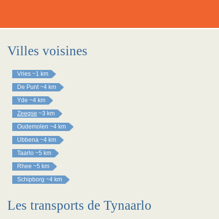
Villes voisines
Vries
~1 km
De Punt
~4 km
Yde
~4 km
Zeegse
~3 km
Oudemolen
~4 km
Ubbena
~4 km
Taarlo
~5 km
Rhee
~5 km
Schipborg
~4 km
Les transports de Tynaarlo