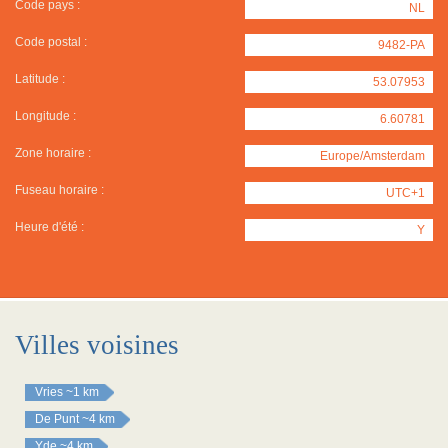
Code pays :
NL
Code postal :
9482-PA
Latitude :
53.07953
Longitude :
6.60781
Zone horaire :
Europe/Amsterdam
Fuseau horaire :
UTC+1
Heure d'été :
Y
Villes voisines
Vries
~1 km
De Punt
~4 km
Yde
~4 km