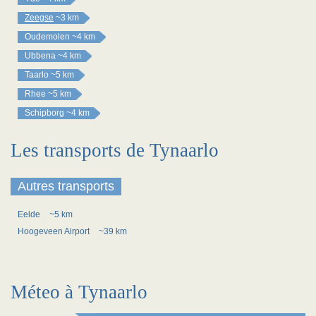
Zeegse
~3 km
Oudemolen
~4 km
Ubbena
~4 km
Taarlo
~5 km
Rhee
~5 km
Schipborg
~4 km
Les transports de Tynaarlo
Autres transports
Eelde
~5 km
Hoogeveen Airport
~39 km
Méteo à Tynaarlo