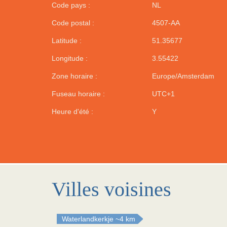
Code pays :
NL
Code postal :
4507-AA
Latitude :
51.35677
Longitude :
3.55422
Zone horaire :
Europe/Amsterdam
Fuseau horaire :
UTC+1
Heure d'été :
Y
Villes voisines
Waterlandkerkje
~4 km