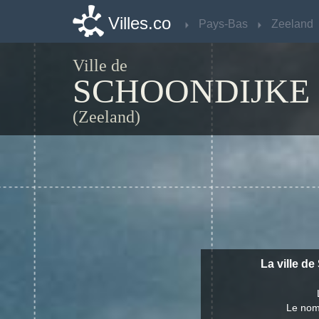
Villes.co
Villes.co
Pays-Bas
Pays-Bas
Zeeland
Zeeland
Ville de
SCHOONDIJKE
(Zeeland)
La ville d
Le nom 