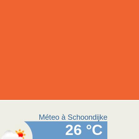
Méteo à Schoondijke
26 °C