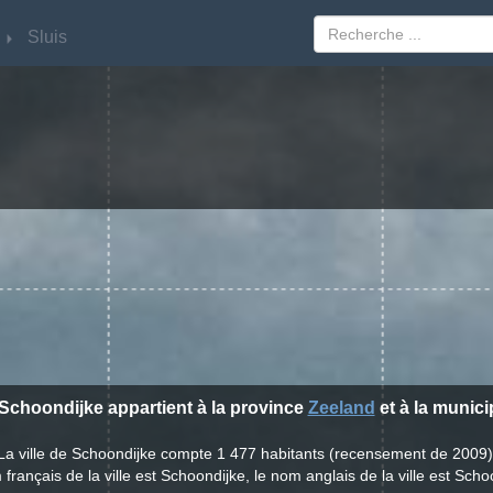
Sluis
Sluis
e Schoondijke appartient à la province
Zeeland
et à la munici
La ville de Schoondijke compte 1 477 habitants (recensement de 2009)
français de la ville est Schoondijke, le nom anglais de la ville est Scho