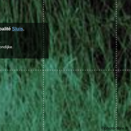
palité
Sluis
.
.
ondijke.
©photo-libre.fr