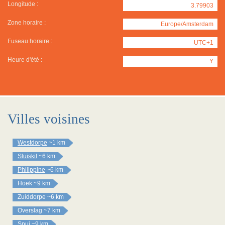
Longitude :
3.79903
Zone horaire :
Europe/Amsterdam
Fuseau horaire :
UTC+1
Heure d'été :
Y
Villes voisines
Westdorpe
~1 km
Sluiskil
~6 km
Philippine
~6 km
Hoek
~9 km
Zuiddorpe
~6 km
Overslag
~7 km
Spui
~9 km