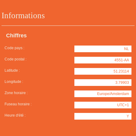
Informations
Chiffres
Code pays :
NL
Code postal :
4551-AA
Latitude :
51.23114
Longitude :
3.79903
Zone horaire :
Europe/Amsterdam
Fuseau horaire :
UTC+1
Heure d'été :
Y