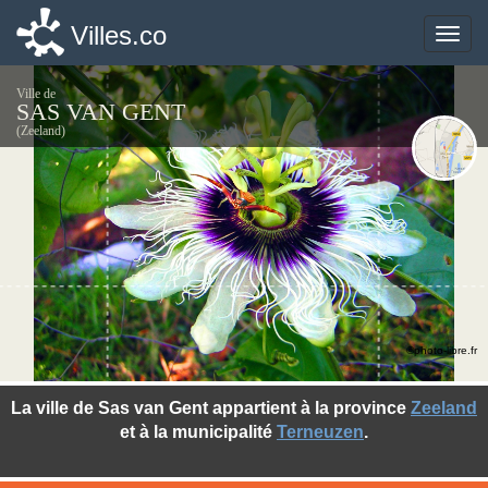
Villes.co
Villes.co
Toggle
Toggle
naviga
naviga
Ville de
SAS VAN GENT
(Zeeland)
©photo-libre.fr
La ville de Sas van Gent appartient à la province
Zeeland
et à la municipalité
Terneuzen
.