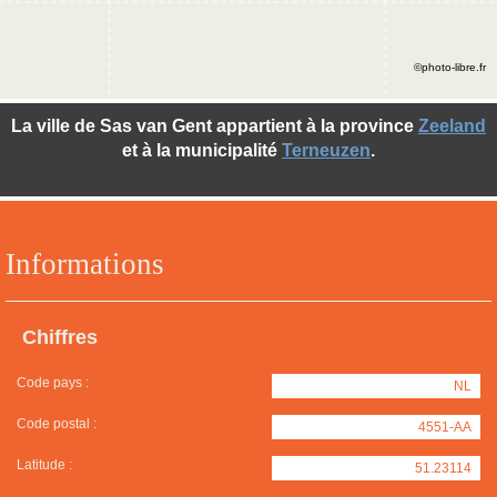
©photo-libre.fr
La ville de Sas van Gent appartient à la province
Zeeland
et à la municipalité
Terneuzen
.
Informations
Chiffres
Code pays :
NL
Code postal :
4551-AA
Latitude :
51.23114