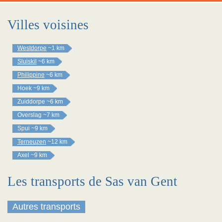
Villes voisines
Westdorpe
~1 km
Sluiskil
~6 km
Philippine
~6 km
Hoek
~9 km
Zuiddorpe
~6 km
Overslag
~7 km
Spui
~9 km
Terneuzen
~12 km
Axel
~9 km
Les transports de Sas van Gent
Autres transports