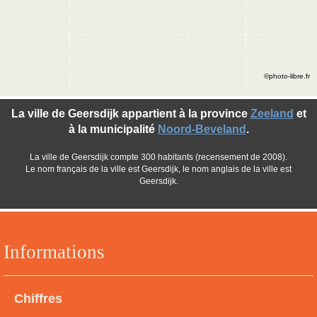
©photo-libre.fr
La ville de Geersdijk appartient à la province
Zeeland
et
à la municipalité
Noord-Beveland
.
La ville de Geersdijk compte 300 habitants (recensement de 2008).
Le nom français de la ville est Geersdijk, le nom anglais de la ville est
Geersdijk.
Informations
Chiffres