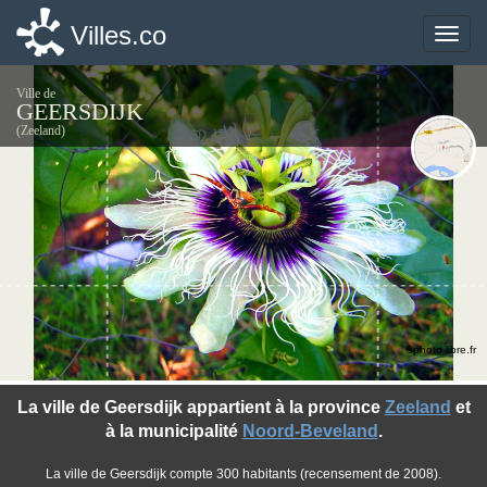
Villes.co
Villes.co
Toggle
Toggle
naviga
naviga
Ville de
GEERSDIJK
(Zeeland)
©photo-libre.fr
La ville de Geersdijk appartient à la province
Zeeland
et
à la municipalité
Noord-Beveland
.
La ville de Geersdijk compte 300 habitants (recensement de 2008).