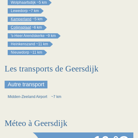
Wolphaartsdijk
~5 km
Lewedorp
~7 km
Kamperland
~5 km
Colijnsplaat
~6 km
's-Heer Arendskerke
~9 km
Heinkenszand
~11 km
Nieuwdorp
~11 km
Les transports de Geersdijk
Autre transport
Midden-Zeeland Airport
~7 km
Méteo à Geersdijk