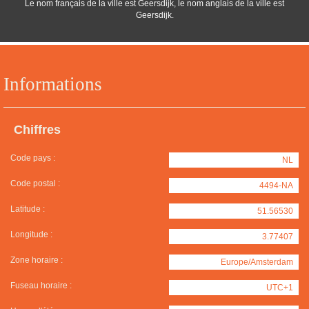
Le nom français de la ville est Geersdijk, le nom anglais de la ville est
Geersdijk.
Informations
Chiffres
Code pays :
NL
Code postal :
4494-NA
Latitude :
51.56530
Longitude :
3.77407
Zone horaire :
Europe/Amsterdam
Fuseau horaire :
UTC+1