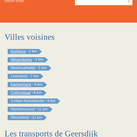
Heure d'été :
Y
Villes voisines
Kortgene
~2 km
Wissenkerke
~3 km
Wolphaartsdijk
~5 km
Lewedorp
~7 km
Kamperland
~5 km
Colijnsplaat
~6 km
's-Heer Arendskerke
~9 km
Heinkenszand
~11 km
Nieuwdorp
~11 km
Les transports de Geersdijk