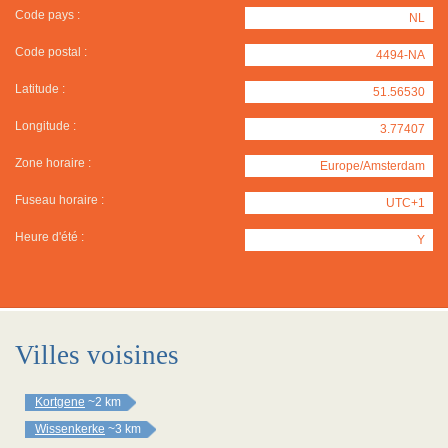
Code pays :
NL
Code postal :
4494-NA
Latitude :
51.56530
Longitude :
3.77407
Zone horaire :
Europe/Amsterdam
Fuseau horaire :
UTC+1
Heure d'été :
Y
Villes voisines
Kortgene
~2 km
Wissenkerke
~3 km