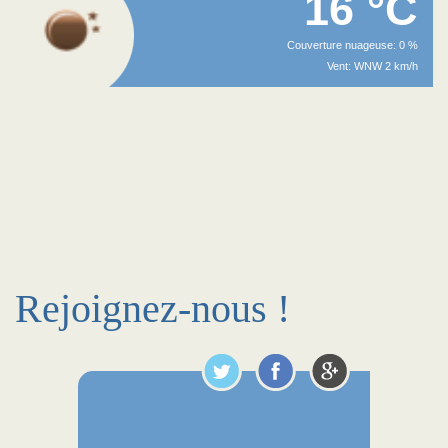
16 °C
Couverture nuageuse: 0 %
Vent: WNW 2 km/h
Rejoignez-nous !