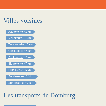
Villes voisines
Aagtekerke
~2 km
Meliskerke
~6 km
Westkapelle
~5 km
Oostkapelle
~4 km
Zoutelande
~7 km
Biggekerke
~7 km
Grijpskerke
~6 km
Koudekerke
~10 km
Serooskerke
~7 km
Les transports de Domburg