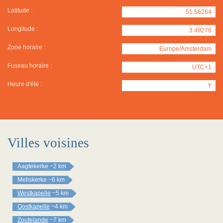
Latitude :
51.56264
Longitude :
3.49276
Zone horaire :
Europe/Amsterdam
Fuseau horaire :
UTC+1
Heure d'été :
Y
Villes voisines
Aagtekerke
~2 km
Meliskerke
~6 km
Westkapelle
~5 km
Oostkapelle
~4 km
Zoutelande
~7 km