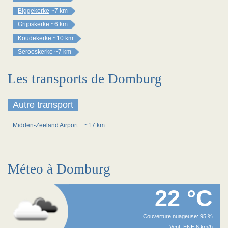
Biggekerke
~7 km
Grijpskerke
~6 km
Koudekerke
~10 km
Serooskerke
~7 km
Les transports de Domburg
Autre transport
Midden-Zeeland Airport
~17 km
Méteo à Domburg
22 °C
Couverture nuageuse: 95 %
Vent: ENE 6 km/h