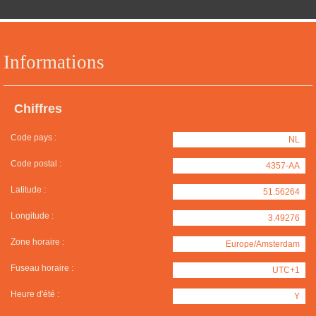
Informations
Chiffres
Code pays :
NL
Code postal :
4357-AA
Latitude :
51.56264
Longitude :
3.49276
Zone horaire :
Europe/Amsterdam
Fuseau horaire :
UTC+1
Heure d'été :
Y