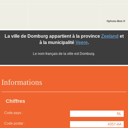
©photo-libre.fr
La ville de Domburg appartient à la province
Zeeland
et
à la municipalité
Veere
.
Le nom français de la ville est Domburg.
Informations
Chiffres
Code pays :
NL
Code postal :
4357-AA