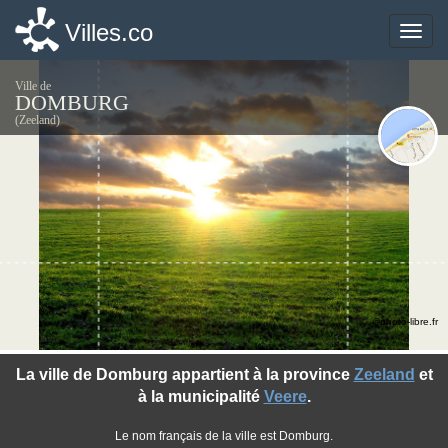
Villes.co
Villes.co
Toggle
Toggle
naviga
naviga
Ville de
DOMBURG
(Zeeland)
©photo-libre.fr
La ville de Domburg appartient à la province
Zeeland
et
à la municipalité
Veere
.
Le nom français de la ville est Domburg.