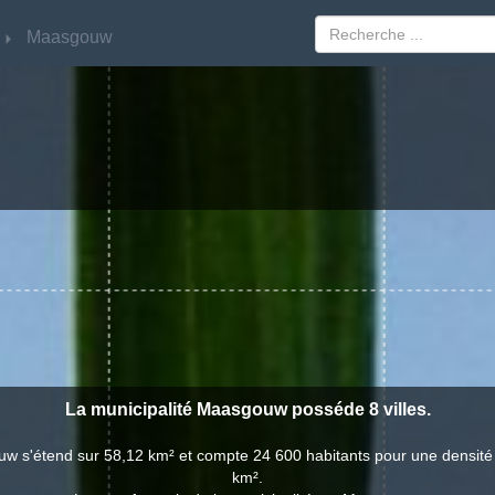
Maasgouw
Maasgouw
La municipalité Maasgouw posséde 8 villes.
w s'étend sur 58,12 km² et compte 24 600 habitants pour une densité
km².