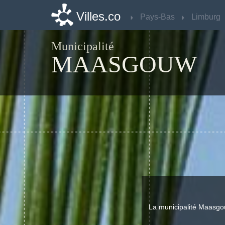
Villes.co
Villes.co
Pays-Bas
Pays-Bas
Limburg
Limburg
Municipalité
MAASGOUW
La municipalité Maasgou