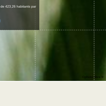
 de 423,26 habitants par
l
©photo-libre.fr