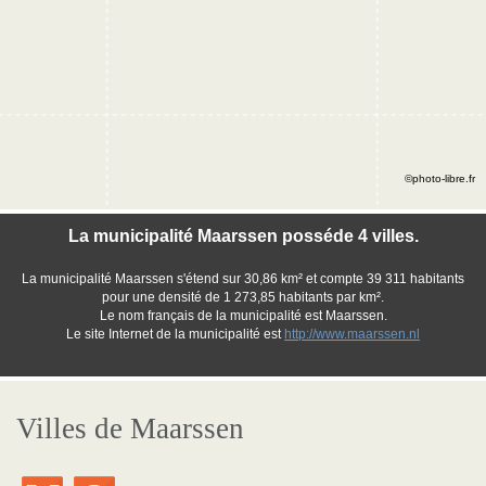
©photo-libre.fr
La municipalité Maarssen posséde 4 villes.
La municipalité Maarssen s'étend sur 30,86 km² et compte 39 311 habitants
pour une densité de 1 273,85 habitants par km².
Le nom français de la municipalité est Maarssen.
Le site Internet de la municipalité est
http://www.maarssen.nl
Villes de Maarssen