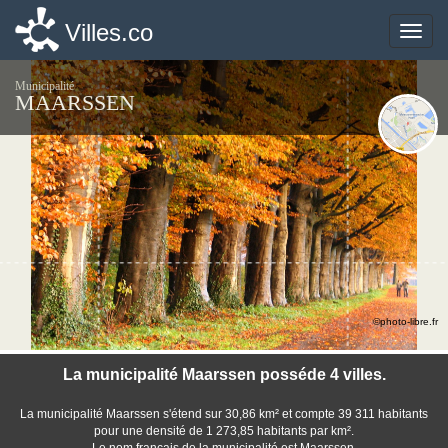
Villes.co
Villes.co
Toggle
Toggle
naviga
naviga
Municipalité
MAARSSEN
©photo-libre.fr
La municipalité Maarssen posséde 4 villes.
La municipalité Maarssen s'étend sur 30,86 km² et compte 39 311 habitants
pour une densité de 1 273,85 habitants par km².