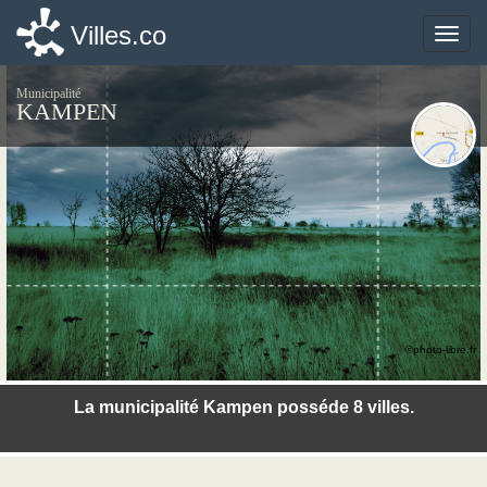
Villes.co
Villes.co
Toggle
Toggle
naviga
naviga
Municipalité
KAMPEN
©photo-libre.fr
La municipalité Kampen posséde 8 villes.