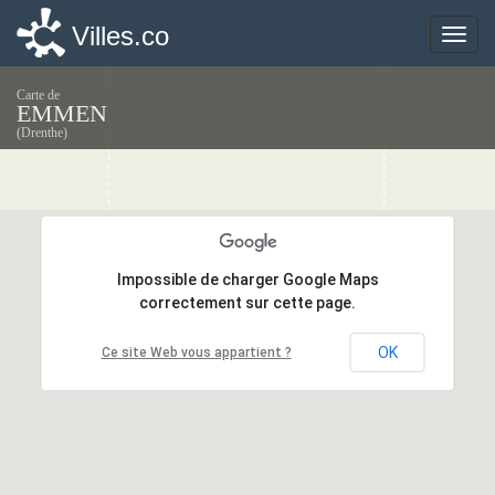
Villes.co
Villes.co
Toggle
Toggle
naviga
naviga
Carte de
EMMEN
(Drenthe)
Impossible de charger Google Maps
Impossible de charger Google Maps
correctement sur cette page.
correctement sur cette page.
OK
OK
Ce site Web vous appartient ?
Ce site Web vous appartient ?