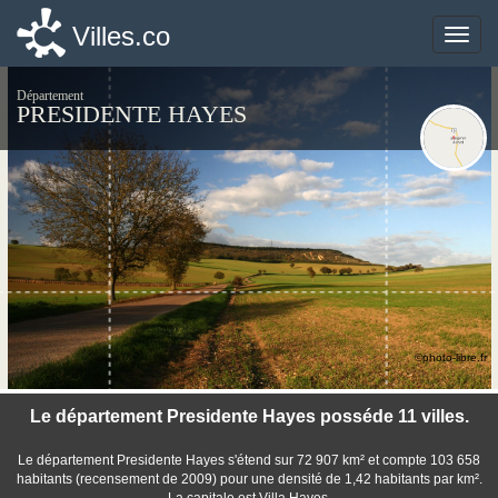
Villes.co
Villes.co
Toggle
Toggle
naviga
naviga
Département
PRESIDENTE HAYES
©photo-libre.fr
Le département Presidente Hayes posséde 11 villes.
Le département Presidente Hayes s'étend sur 72 907 km² et compte 103 658
habitants (recensement de 2009) pour une densité de 1,42 habitants par km².