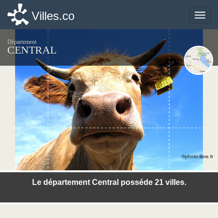
Villes.co
Villes.co
Toggle
Toggle
naviga
naviga
Département
CENTRAL
©photo-libre.fr
Le département Central posséde 21 villes.