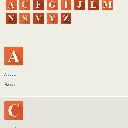
Areguá
Ñemby