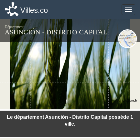
Villes.co
Villes.co
Toggle
Toggle
naviga
naviga
Département
ASUNCIÓN - DISTRITO CAPITAL
©photo-libre.fr
Le département Asunción - Distrito Capital posséde 1
ville.