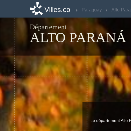
Villes.co
Villes.co
Paraguay
Paraguay
Alto Par
Alto Par
Département
ALTO PARANÁ
Le département Alto 