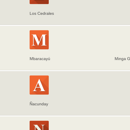
Los Cedrales
Mbaracayú
Minga 
Ñacunday