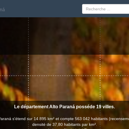
aná
aná
Le département Alto Paraná posséde 19 villes.
Paraná s'étend sur 14 895 km² et compte 563 042 habitants (recensem
densité de 37,80 habitants par km².