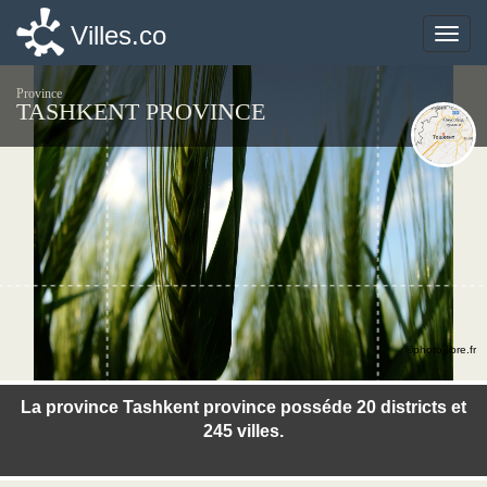
Villes.co
Villes.co
Toggle
Toggle
naviga
naviga
Province
TASHKENT PROVINCE
©photo-libre.fr
La province Tashkent province posséde 20 districts et
245 villes.