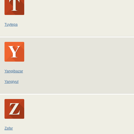
Tuytepa
Yangibazar
Yangiyul
Zafar