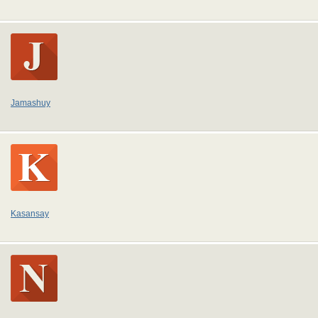
Jamashuy
Kasansay