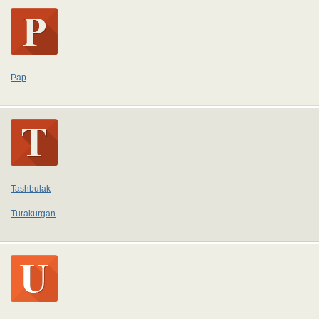
Pap
Tashbulak
Turakurgan