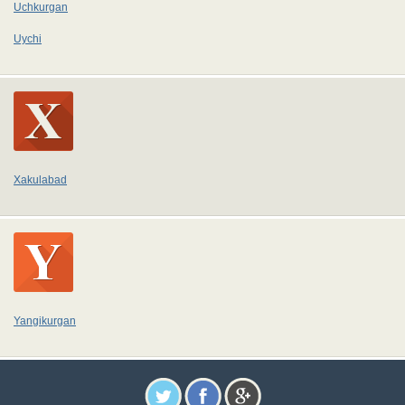
Uchkurgan
Uychi
Xakulabad
Yangikurgan