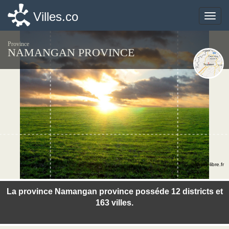
Villes.co
Villes.co
Toggle
Toggle
naviga
naviga
Province
NAMANGAN PROVINCE
©photo-libre.fr
La province Namangan province posséde 12 districts et
163 villes.