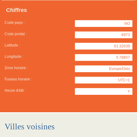
Chiffres
Code pays :
NO
Code postal :
6973
Latitude :
61.32039
Longitude :
5.78857
Zone horaire :
Europe/Oslo
Fuseau horaire :
UTC+1
Heure d'été :
Y
Villes voisines