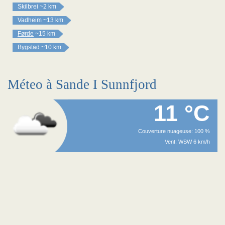
Skilbrei
~2 km
Vadheim
~13 km
Førde
~15 km
Bygstad
~10 km
Méteo à Sande I Sunnfjord
11 °C
Couverture nuageuse: 100 %
Vent: WSW 6 km/h