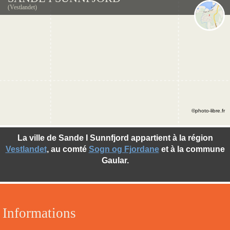
(Vestlandet)
©photo-libre.fr
La ville de Sande I Sunnfjord appartient à la région
Vestlandet
, au comté
Sogn og Fjordane
et à la commune
Gaular.
Informations