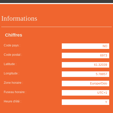
Informations
Chiffres
Code pays :
NO
Code postal :
6973
Latitude :
61.32039
Longitude :
5.78857
Zone horaire :
Europe/Oslo
Fuseau horaire :
UTC+1
Heure d'été :
Y