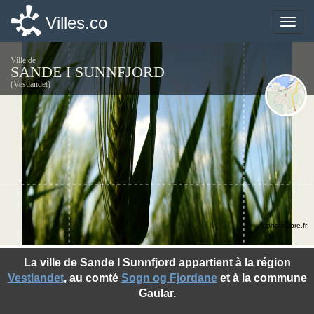
Villes.co
Villes.co
Toggle
Toggle
naviga
naviga
Ville de
SANDE I SUNNFJORD
(Vestlandet)
©photo-libre.fr
La ville de Sande I Sunnfjord appartient à la région
Vestlandet
, au comté
Sogn og Fjordane
et à la commune
Gaular.