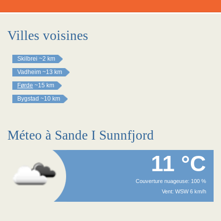
Villes voisines
Skilbrei
~2 km
Vadheim
~13 km
Førde
~15 km
Bygstad
~10 km
Méteo à Sande I Sunnfjord
11 °C
Couverture nuageuse: 100 %
Vent: WSW 6 km/h