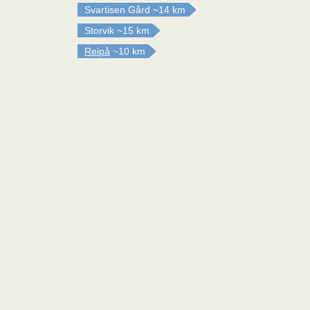
Svartisen Gård
~14 km
Storvik
~15 km
Reipå
~10 km