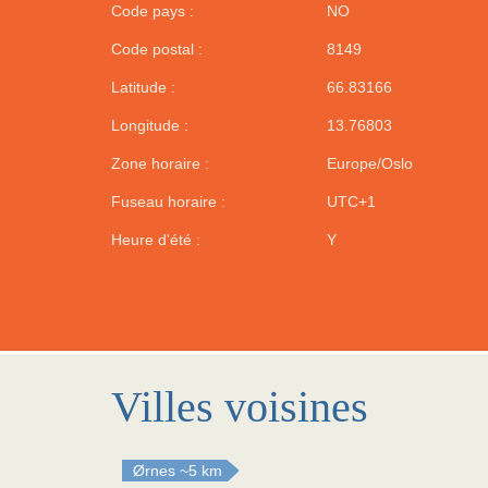
Code pays :
NO
Code postal :
8149
Latitude :
66.83166
Longitude :
13.76803
Zone horaire :
Europe/Oslo
Fuseau horaire :
UTC+1
Heure d'été :
Y
Villes voisines
Ørnes
~5 km