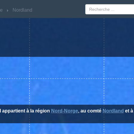
ge
ge
Nordland
Nordland
l appartient à la région
Nord-Norge
, au comté
Nordland
et à