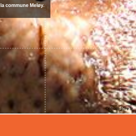
 la commune Meløy.
©photo-libre.fr