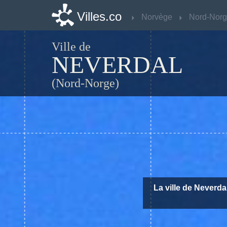
Villes.co
Villes.co
Norvège
Norvège
Nord-Nor
Nord-Nor
Ville de
NEVERDAL
(Nord-Norge)
La ville de Neverda