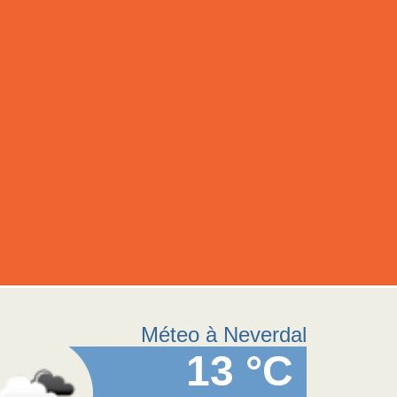
Méteo à Neverdal
13 °C