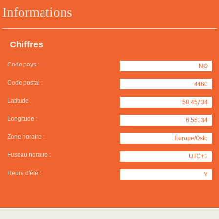
Informations
Chiffres
Code pays :
NO
Code postal :
4460
Latitude :
58.45734
Longitude :
6.55134
Zone horaire :
Europe/Oslo
Fuseau horaire :
UTC+1
Heure d'été :
Y