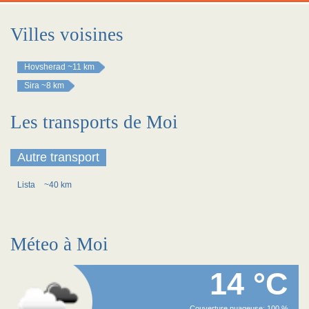
Villes voisines
Hovsherad
~11 km
Sira
~8 km
Les transports de Moi
Autre transport
Lista
~40 km
Méteo à Moi
14 °C
Couverture nuageuse: 100 %