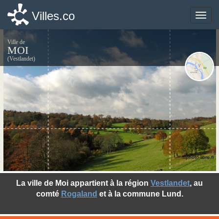
Villes.co
Villes.co
Toggle
Toggle
naviga
naviga
Ville de
MOI
(Vestlandet)
©photo-libre.fr
La ville de Moi appartient à la région
Vestlandet
, au
comté
Rogaland
et à la commune Lund.