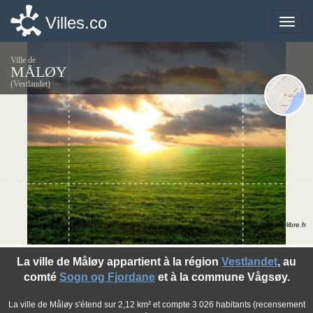
Villes.co
Villes.co
Toggle
Toggle
naviga
naviga
Ville de
MÅLØY
(Vestlandet)
©photo-libre.fr
La ville de Måløy appartient à la région
Vestlandet
, au
comté
Sogn og Fjordane
et à la commune Vågsøy.
La ville de Måløy s'étend sur 2,12 km² et compte 3 026 habitants (recensement