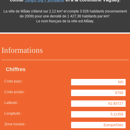
La ville de Måløy s'étend sur 2,12 km² et compte 3 026 habitants (recensement
de 2009) pour une densité de 1 427,36 habitants par km².
Le nom français de la ville est Måløy.
Informations
Chiffres
Code pays :
NO
Code postal :
6700
Latitude :
61.93727
Longitude :
5.11358
Zone horaire :
Europe/Oslo