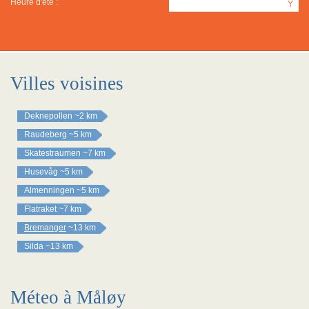
Heure d'été :
Y
Villes voisines
Deknepollen
~2 km
Raudeberg
~5 km
Skatestraumen
~7 km
Husevåg
~5 km
Almenningen
~5 km
Flatraket
~7 km
Bremanger
~13 km
Silda
~13 km
Méteo à Måløy