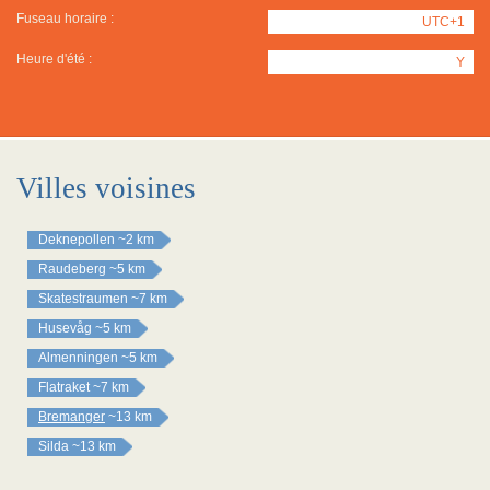
Fuseau horaire :
UTC+1
Heure d'été :
Y
Villes voisines
Deknepollen
~2 km
Raudeberg
~5 km
Skatestraumen
~7 km
Husevåg
~5 km
Almenningen
~5 km
Flatraket
~7 km
Bremanger
~13 km
Silda
~13 km