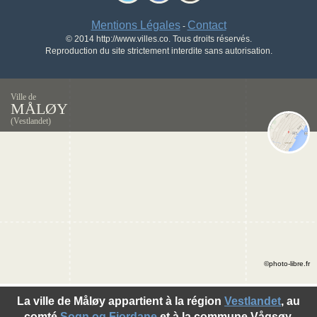
Mentions Légales
Contact
-
© 2014 http://www.villes.co. Tous droits réservés.
Reproduction du site strictement interdite sans autorisation.
Ville de
MÅLØY
(Vestlandet)
©photo-libre.fr
La ville de Måløy appartient à la région
Vestlandet
, au
comté
Sogn og Fjordane
et à la commune Vågsøy.