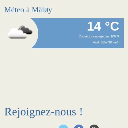
Méteo à Måløy
14 °C
Couverture nuageuse: 100 %
Vent: SSW 38 km/h
Rejoignez-nous !