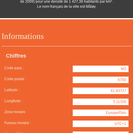
de 2009) pour une densité de 1 427,36 habitants par km².
Le nom français de la ville est Måløy.
Informations
Chiffres
Code pays :
NO
Code postal :
6700
Latitude :
61.93727
Longitude :
5.11358
Zone horaire :
Europe/Oslo
Fuseau horaire :
UTC+1