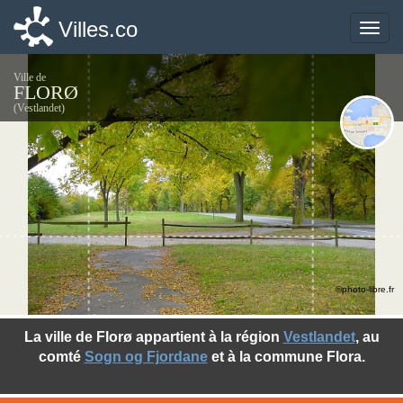
Villes.co
Villes.co
Toggle
Toggle
naviga
naviga
Ville de
FLORØ
(Vestlandet)
©photo-libre.fr
La ville de Florø appartient à la région
Vestlandet
, au
comté
Sogn og Fjordane
et à la commune Flora.