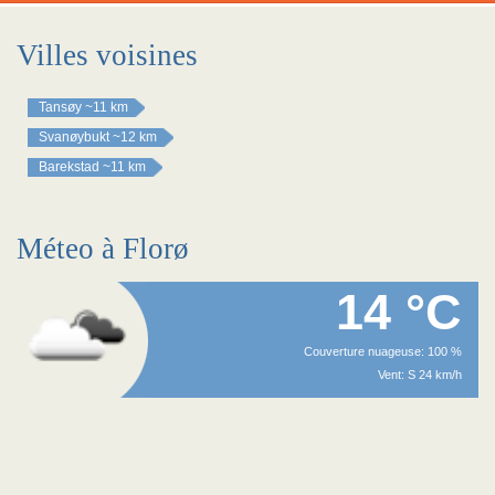
Villes voisines
Tansøy
~11 km
Svanøybukt
~12 km
Barekstad
~11 km
Méteo à Florø
14 °C
Couverture nuageuse: 100 %
Vent: S 24 km/h