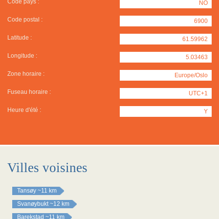
Code pays :
NO
Code postal :
6900
Latitude :
61.59962
Longitude :
5.03463
Zone horaire :
Europe/Oslo
Fuseau horaire :
UTC+1
Heure d'été :
Y
Villes voisines
Tansøy
~11 km
Svanøybukt
~12 km
Barekstad
~11 km