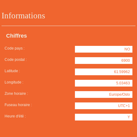
Informations
Chiffres
Code pays :
NO
Code postal :
6900
Latitude :
61.59962
Longitude :
5.03463
Zone horaire :
Europe/Oslo
Fuseau horaire :
UTC+1
Heure d'été :
Y