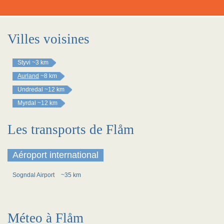
Villes voisines
Styvi
~3 km
Aurland
~8 km
Undredal
~12 km
Myrdal
~12 km
Les transports de Flåm
Aéroport international
Sogndal Airport
~35 km
Méteo à Flåm