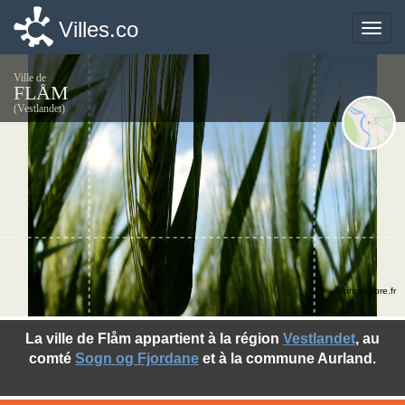
Villes.co
Villes.co
Toggle
Toggle
naviga
naviga
Ville de
FLÅM
(Vestlandet)
©photo-libre.fr
La ville de Flåm appartient à la région
Vestlandet
, au
comté
Sogn og Fjordane
et à la commune Aurland.