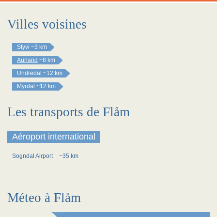
Villes voisines
Styvi
~3 km
Aurland
~8 km
Undredal
~12 km
Myrdal
~12 km
Les transports de Flåm
Aéroport international
Sogndal Airport
~35 km
Méteo à Flåm