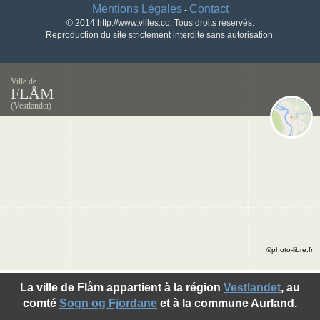
Mentions Légales
Contact
-
© 2014 http://www.villes.co. Tous droits réservés.
Reproduction du site strictement interdite sans autorisation.
Ville de
FLÅM
(Vestlandet)
©photo-libre.fr
La ville de Flåm appartient à la région
Vestlandet
, au
comté
Sogn og Fjordane
et à la commune Aurland.