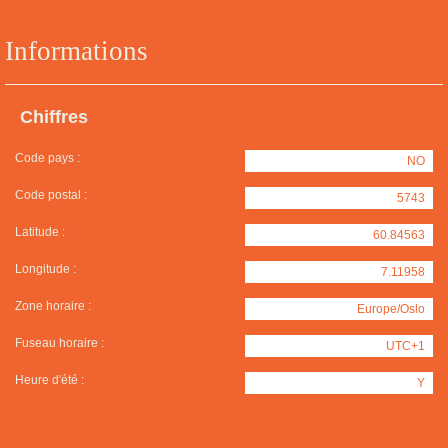
Informations
Chiffres
Code pays :
NO
Code postal :
5743
Latitude :
60.84563
Longitude :
7.11958
Zone horaire :
Europe/Oslo
Fuseau horaire :
UTC+1
Heure d'été :
Y