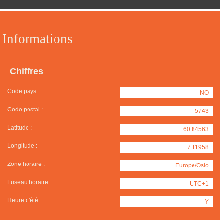
Informations
Chiffres
Code pays :
NO
Code postal :
5743
Latitude :
60.84563
Longitude :
7.11958
Zone horaire :
Europe/Oslo
Fuseau horaire :
UTC+1
Heure d'été :
Y