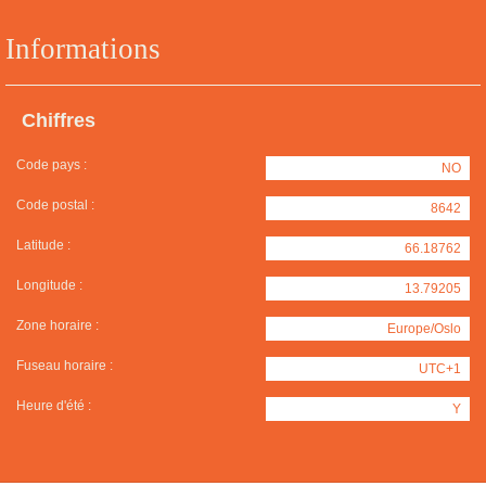
Informations
Chiffres
Code pays :
NO
Code postal :
8642
Latitude :
66.18762
Longitude :
13.79205
Zone horaire :
Europe/Oslo
Fuseau horaire :
UTC+1
Heure d'été :
Y