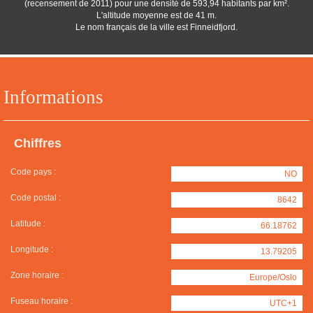
(recensement de 2011) pour une densité de 593,94 habitants par km².
L'altitude moyenne est de 41 m.
Le nom français de la ville est Finneidfjord.
Informations
Chiffres
Code pays :
NO
Code postal :
8642
Latitude :
66.18762
Longitude :
13.79205
Zone horaire :
Europe/Oslo
Fuseau horaire :
UTC+1