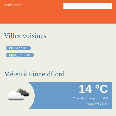
Heure d'été :
Y
Villes voisines
Bjerka
~5 km
Korgen
~12 km
Méteo à Finneidfjord
14 °C
Couverture nuageuse: 96 %
Vent: NW 9 km/h