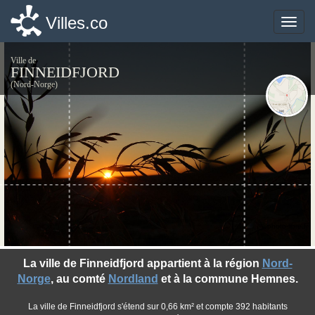
Villes.co
Villes.co
Toggle
Toggle
naviga
naviga
Ville de
FINNEIDFJORD
(Nord-Norge)
©photo-libre.fr
La ville de Finneidfjord appartient à la région
Nord-
Norge
, au comté
Nordland
et à la commune Hemnes.
La ville de Finneidfjord s'étend sur 0,66 km² et compte 392 habitants