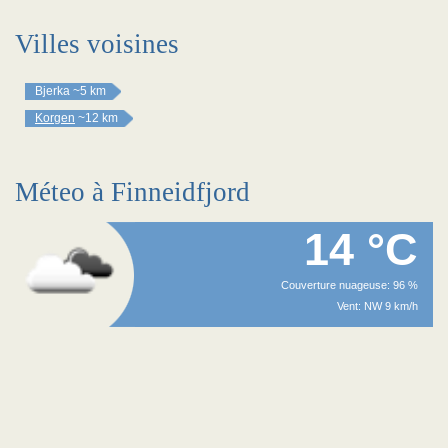
Villes voisines
Bjerka
~5 km
Korgen
~12 km
Méteo à Finneidfjord
14 °C
Couverture nuageuse: 96 %
Vent: NW 9 km/h