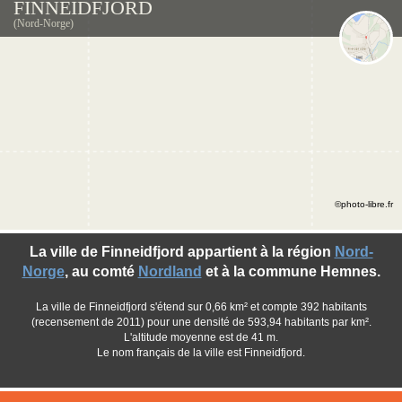
FINNEIDFJORD
(Nord-Norge)
©photo-libre.fr
La ville de Finneidfjord appartient à la région
Nord-
Norge
, au comté
Nordland
et à la commune Hemnes.
La ville de Finneidfjord s'étend sur 0,66 km² et compte 392 habitants
(recensement de 2011) pour une densité de 593,94 habitants par km².
L'altitude moyenne est de 41 m.
Le nom français de la ville est Finneidfjord.