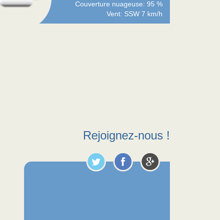
Couverture nuageuse: 95 %
Vent: SSW 7 km/h
Rejoignez-nous !