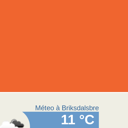
Méteo à Briksdalsbre
11 °C