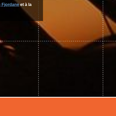
 Fjordane
et à la
©photo-libre.fr