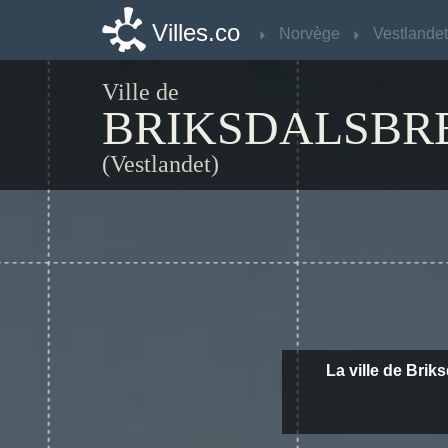
Villes.co
Villes.co
Norvège
Norvège
Vestlandet
Vestlandet
Ville de
BRIKSDALSBR
(Vestlandet)
La ville de Brik