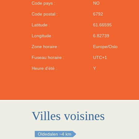
Code pays :
NO
Code postal :
6792
Latitude :
61.66595
Longitude :
6.82739
Zone horaire :
Europe/Oslo
Fuseau horaire :
UTC+1
Heure d'été :
Y
Villes voisines
Oldedalen
~4 km