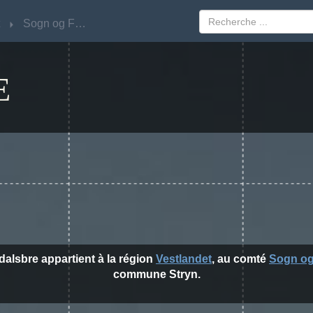
Sogn og Fjordane
Sogn og Fjordane
E
sdalsbre appartient à la région
Vestlandet
, au comté
Sogn og
commune Stryn.