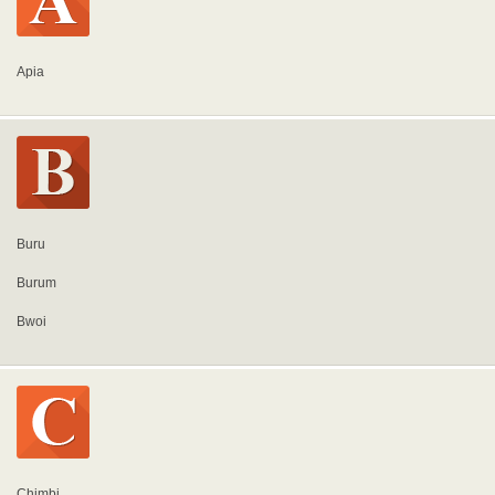
Apia
Buru
Burum
Bwoi
Chimbi