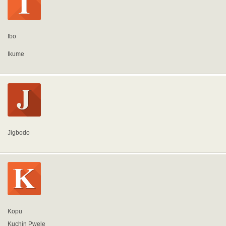
Ibo
Ikume
Jigbodo
Kopu
Kuchin Pwele