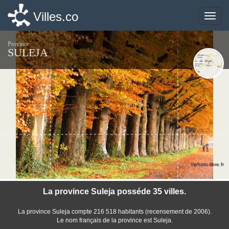
Villes.co
Villes.co
Toggle
Toggle
naviga
naviga
Province
SULEJA
©photo-libre.fr
La province Suleja posséde 35 villes.
La province Suleja compte 216 518 habitants (recensement de 2006).
Le nom français de la province est Suleja.