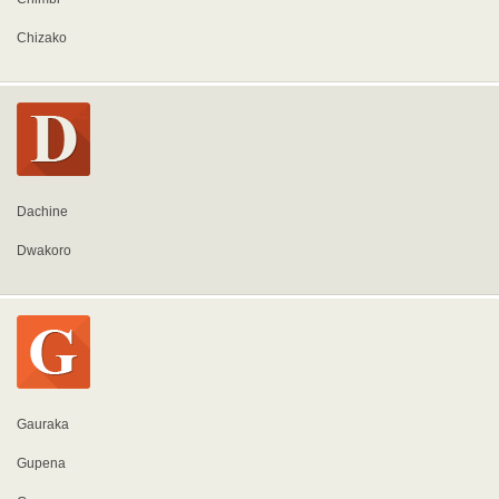
Chizako
Dachine
Dwakoro
Gauraka
Gupena