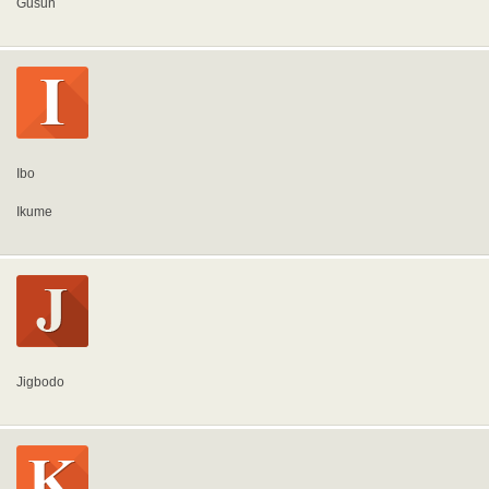
Gusun
Ibo
Ikume
Jigbodo