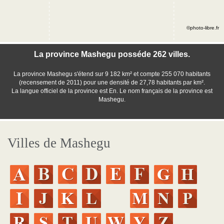
©photo-libre.fr
La province Mashegu posséde 262 villes.
La province Mashegu s'étend sur 9 182 km² et compte 255 070 habitants
(recensement de 2011) pour une densité de 27,78 habitants par km².
La langue officiel de la province est En. Le nom français de la province est
Mashegu.
Villes de Mashegu