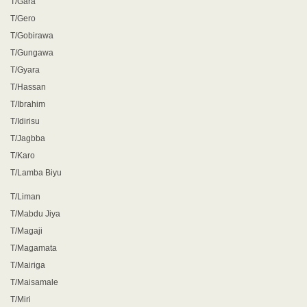
T/Gara
T/Gero
T/Gobirawa
T/Gungawa
T/Gyara
T/Hassan
T/Ibrahim
T/Idirisu
T/Jagbba
T/Karo
T/Lamba Biyu
T/Liman
T/Mabdu Jiya
T/Magaji
T/Magamata
T/Mairiga
T/Maisamale
T/Miri