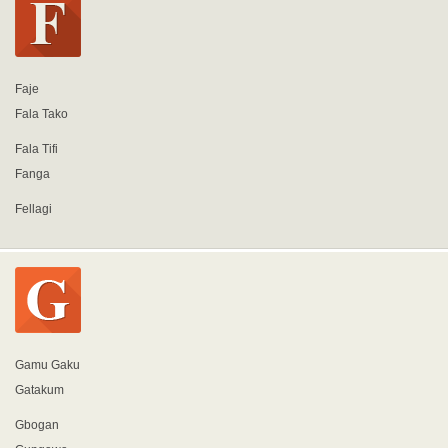
Faje
Fala Tako
Fala Tifi
Fanga
Fellagi
Gamu Gaku
Gatakum
Gbogan