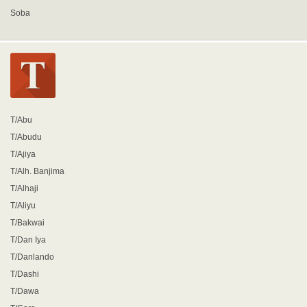
Soba
T/Abu
T/Abudu
T/Ajiya
T/Alh. Banjima
T/Alhaji
T/Aliyu
T/Bakwai
T/Dan Iya
T/Danlando
T/Dashi
T/Dawa