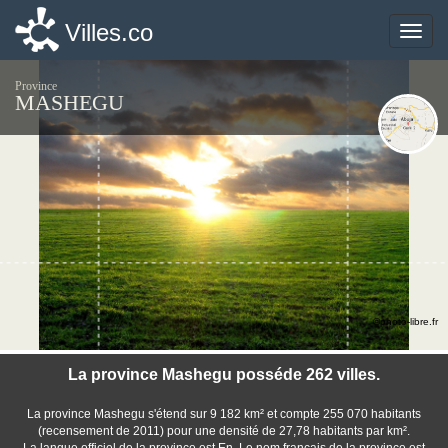
Villes.co
Villes.co
Toggle
Toggle
naviga
naviga
Province
MASHEGU
©photo-libre.fr
La province Mashegu posséde 262 villes.
La province Mashegu s'étend sur 9 182 km² et compte 255 070 habitants
(recensement de 2011) pour une densité de 27,78 habitants par km².