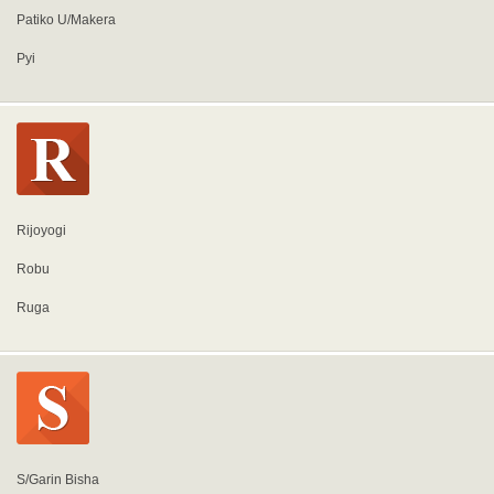
Patiko U/Makera
Pyi
Rijoyogi
Robu
Ruga
S/Garin Bisha