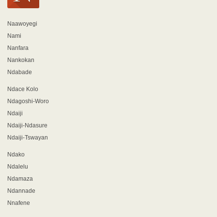
Naawoyegi
Nami
Nanfara
Nankokan
Ndabade
Ndace Kolo
Ndagoshi-Woro
Ndaiji
Ndaiji-Ndasure
Ndaiji-Tswayan
Ndako
Ndalelu
Ndamaza
Ndannade
Nnafene