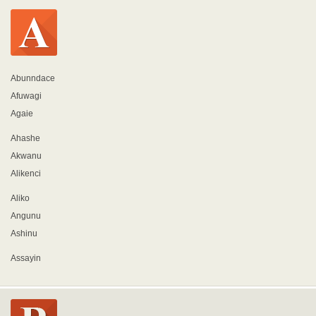
Abunndace
Afuwagi
Agaie
Ahashe
Akwanu
Alikenci
Aliko
Angunu
Ashinu
Assayin