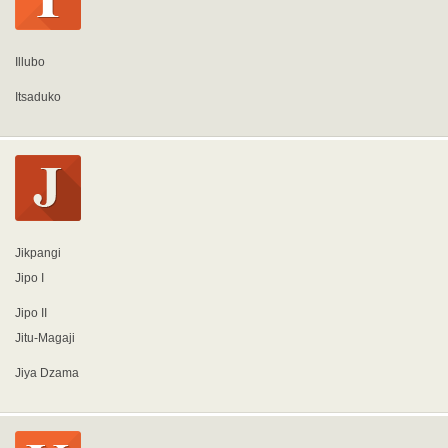
Illubo
Itsaduko
Jikpangi
Jipo I
Jipo II
Jitu-Magaji
Jiya Dzama