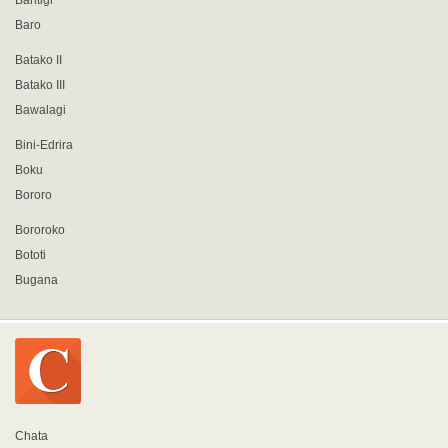
Bantigi
Baro
Batako II
Batako III
Bawalagi
Bini-Edrira
Boku
Bororo
Bororoko
Bototi
Bugana
Chata