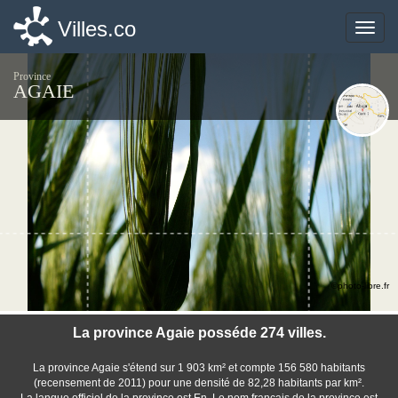
Villes.co
Villes.co
Toggle
Toggle
naviga
naviga
Province
AGAIE
©photo-libre.fr
La province Agaie posséde 274 villes.
La province Agaie s'étend sur 1 903 km² et compte 156 580 habitants
(recensement de 2011) pour une densité de 82,28 habitants par km².