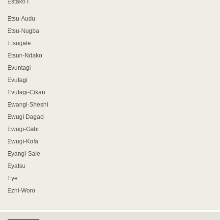
Estako I
Etsu-Audu
Etsu-Nugba
Etsugale
Etsun-Ndako
Evuntagi
Evutagi
Evutagi-Cikan
Ewangi-Sheshi
Ewugi Dagaci
Ewugi-Gabi
Ewugi-Kofa
Eyangi-Sale
Eyatsu
Eye
Ezhi-Woro