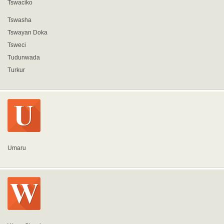
Tswaciko
Tswasha
Tswayan Doka
Tsweci
Tudunwada
Turkur
Umaru