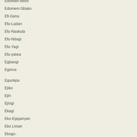
Edoman-Woro
Edomem Gbako
Efi-Gana
Efu-Ladan
Efu-Naskuta
Efu-Ndagi
Efu-Yagi
Efu-yalwa
Egbangi
Eginna
Egunkpa
Ejiko
Ejin
Ejingi
Ekagi
Eko-Egiganyan
Eko Liman
Ekogo-