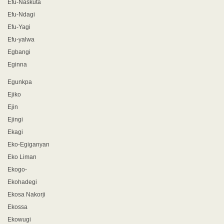
Efu-Naskuta
Efu-Ndagi
Efu-Yagi
Efu-yalwa
Egbangi
Eginna
Egunkpa
Ejiko
Ejin
Ejingi
Ekagi
Eko-Egiganyan
Eko Liman
Ekogo-
Ekohadegi
Ekosa Nakorji
Ekossa
Ekowugi