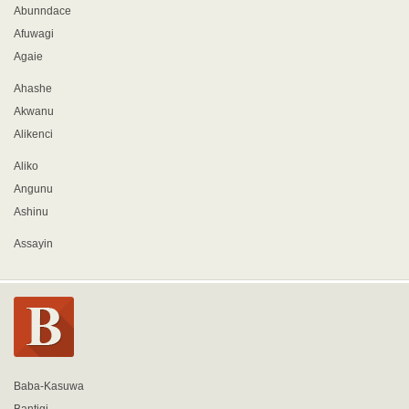
Abunndace
Afuwagi
Agaie
Ahashe
Akwanu
Alikenci
Aliko
Angunu
Ashinu
Assayin
Baba-Kasuwa