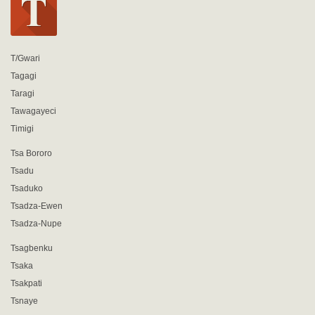
T/Gwari
Tagagi
Taragi
Tawagayeci
Timigi
Tsa Bororo
Tsadu
Tsaduko
Tsadza-Ewen
Tsadza-Nupe
Tsagbenku
Tsaka
Tsakpati
Tsnaye