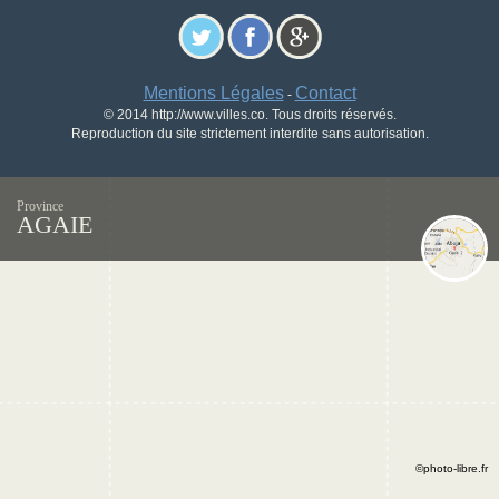
Mentions Légales
Contact
-
© 2014 http://www.villes.co. Tous droits réservés.
Reproduction du site strictement interdite sans autorisation.
Province
AGAIE
©photo-libre.fr