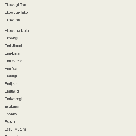
Ekowugi-Taci
Ekowugi-Tako
Ekowuha
Ekowuna Nufu
Ekpangi
Emi-Jipoci
Emi-Linan
Emi-Sheshi
Emi-Yanni
Emidigi
Emijiko
Emitacigi
Emiworogi
Esafarigi
Esanka
Esozhi
Essui Mutum