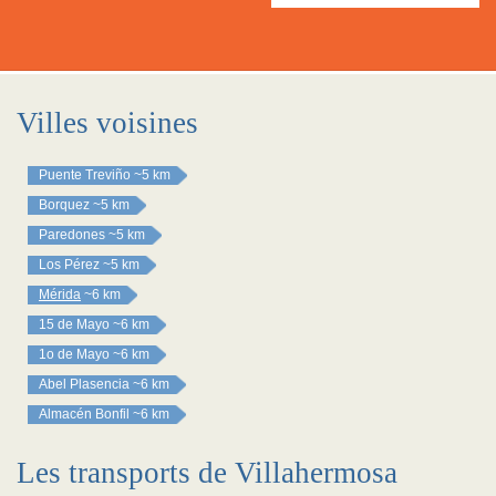
Villes voisines
Puente Treviño
~5 km
Borquez
~5 km
Paredones
~5 km
Los Pérez
~5 km
Mérida
~6 km
15 de Mayo
~6 km
1o de Mayo
~6 km
Abel Plasencia
~6 km
Almacén Bonfil
~6 km
Les transports de Villahermosa