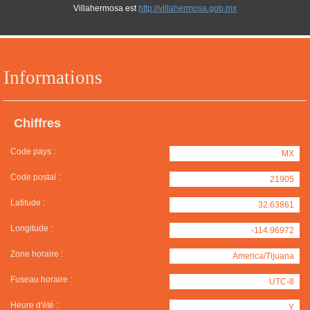
Villahermosa est
http://villahermosa.gob.mx
Informations
Chiffres
Code pays :
MX
Code postal :
21905
Latitude :
32.63861
Longitude :
-114.96972
Zone horaire :
America/Tijuana
Fuseau horaire :
UTC-8
Heure d'été :
Y