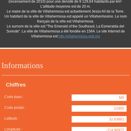
(recensement de 2010) pour une densité de 9 129,64 habitants par km².
L'altitude moyenne est de 20 m.
Le maire de la ville de Villahermosa est actuellement Jesús Alí de la Torre.
Un habitant de la ville de Villahermosa est appelé un Villahermosino. Le nom
français de la ville est Villahermosa.
Le surnom de la ville est "The Emerald of the Southeast, La Esmeralda del
Sureste". La ville de Villahermosa a été fondée en 1564. Le site Internet de
Villahermosa est
http://villahermosa.gob.mx
Informations
Chiffres
Code pays :
MX
Code postal :
21905
Latitude :
32.63861
Longitude :
-114.96972