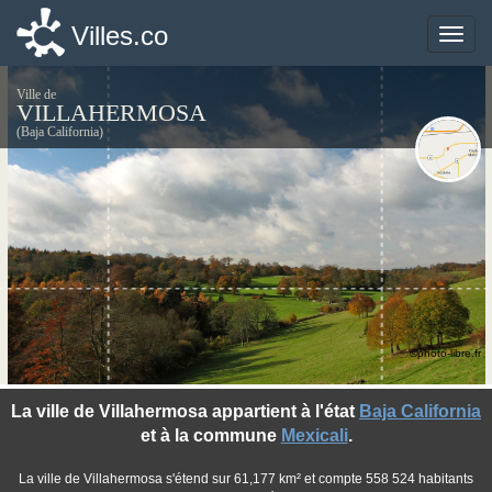
Villes.co
Villes.co
Toggle
Toggle
naviga
naviga
Ville de
VILLAHERMOSA
(Baja California)
©photo-libre.fr
La ville de Villahermosa appartient à l'état
Baja California
et à la commune
Mexicali
.
La ville de Villahermosa s'étend sur 61,177 km² et compte 558 524 habitants