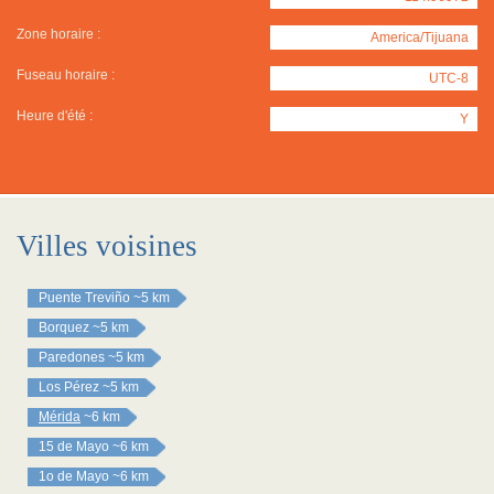
Zone horaire :
America/Tijuana
Fuseau horaire :
UTC-8
Heure d'été :
Y
Villes voisines
Puente Treviño
~5 km
Borquez
~5 km
Paredones
~5 km
Los Pérez
~5 km
Mérida
~6 km
15 de Mayo
~6 km
1o de Mayo
~6 km