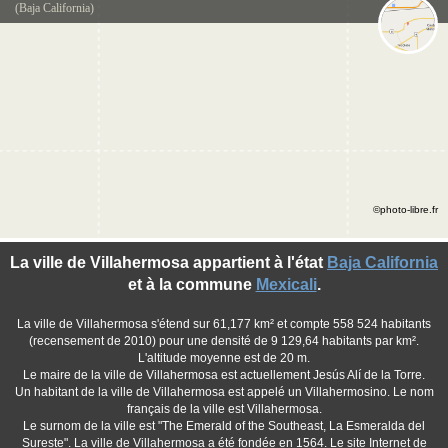
(Baja California)
©photo-libre.fr
La ville de Villahermosa appartient à l'état
Baja California
et à la commune
Mexicali
.
La ville de Villahermosa s'étend sur 61,177 km² et compte 558 524 habitants
(recensement de 2010) pour une densité de 9 129,64 habitants par km².
L'altitude moyenne est de 20 m.
Le maire de la ville de Villahermosa est actuellement Jesús Alí de la Torre.
Un habitant de la ville de Villahermosa est appelé un Villahermosino. Le nom
français de la ville est Villahermosa.
Le surnom de la ville est "The Emerald of the Southeast, La Esmeralda del
Sureste". La ville de Villahermosa a été fondée en 1564. Le site Internet de