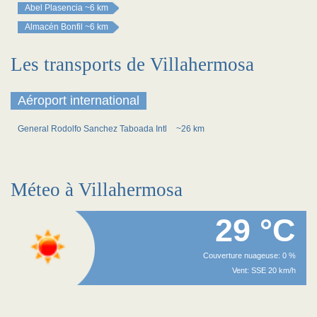
Abel Plasencia
~6 km
Almacén Bonfil
~6 km
Les transports de Villahermosa
Aéroport international
General Rodolfo Sanchez Taboada Intl
~26 km
Méteo à Villahermosa
29 °C
Couverture nuageuse: 0 %
Vent: SSE 20 km/h