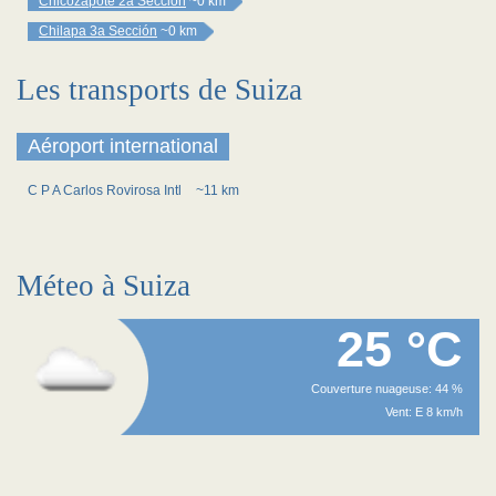
Chicozapote 2a Sección
~0 km
Chilapa 3a Sección
~0 km
Les transports de Suiza
Aéroport international
C P A Carlos Rovirosa Intl
~11 km
Méteo à Suiza
25 °C
Couverture nuageuse: 44 %
Vent: E 8 km/h