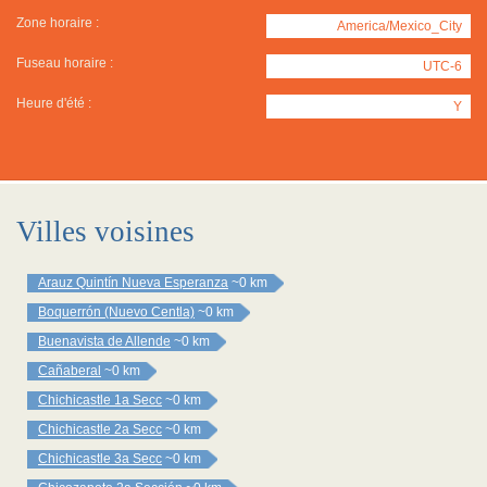
Zone horaire :
America/Mexico_City
Fuseau horaire :
UTC-6
Heure d'été :
Y
Villes voisines
Arauz Quintín Nueva Esperanza
~0 km
Boquerrón (Nuevo Centla)
~0 km
Buenavista de Allende
~0 km
Cañaberal
~0 km
Chichicastle 1a Secc
~0 km
Chichicastle 2a Secc
~0 km
Chichicastle 3a Secc
~0 km