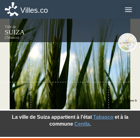
Villes.co
Villes.co
Toggle
Toggle
naviga
naviga
Ville de
SUIZA
(Tabasco)
©photo-libre.fr
La ville de Suiza appartient à l'état
Tabasco
et à la
commune
Centla
.