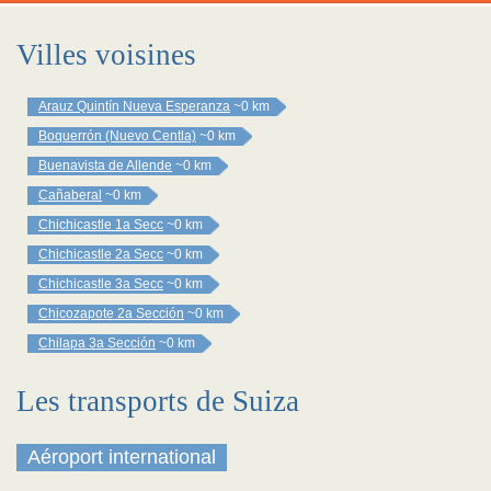
Villes voisines
Arauz Quintín Nueva Esperanza
~0 km
Boquerrón (Nuevo Centla)
~0 km
Buenavista de Allende
~0 km
Cañaberal
~0 km
Chichicastle 1a Secc
~0 km
Chichicastle 2a Secc
~0 km
Chichicastle 3a Secc
~0 km
Chicozapote 2a Sección
~0 km
Chilapa 3a Sección
~0 km
Les transports de Suiza
Aéroport international