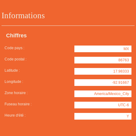
Informations
Chiffres
Code pays :
MX
Code postal :
86763
Latitude :
17.98333
Longitude :
-92.91667
Zone horaire :
America/Mexico_City
Fuseau horaire :
UTC-6
Heure d'été :
Y