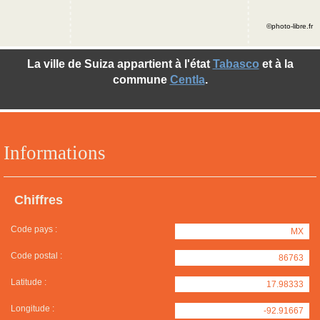
©photo-libre.fr
La ville de Suiza appartient à l'état
Tabasco
et à la
commune
Centla
.
Informations
Chiffres
Code pays :
MX
Code postal :
86763
Latitude :
17.98333
Longitude :
-92.91667