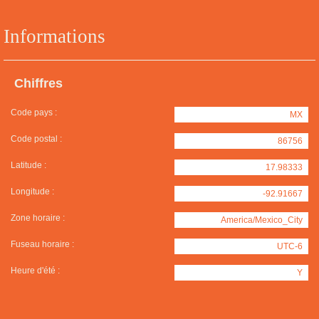
Informations
Chiffres
Code pays :
MX
Code postal :
86756
Latitude :
17.98333
Longitude :
-92.91667
Zone horaire :
America/Mexico_City
Fuseau horaire :
UTC-6
Heure d'été :
Y