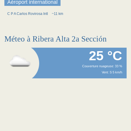
Aéroport international
C P A Carlos Rovirosa Intl
~11 km
Méteo à Ribera Alta 2a Sección
25 °C
Couverture nuageuse: 33 %
Vent: S 5 km/h