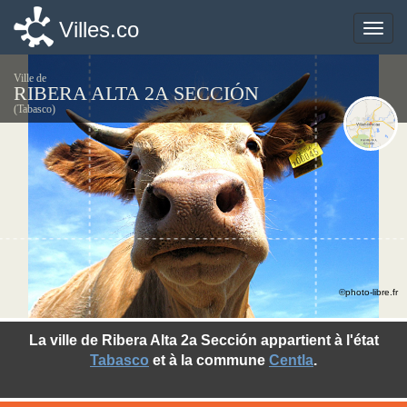
Villes.co
Villes.co
Toggle
Toggle
naviga
naviga
Ville de
RIBERA ALTA 2A SECCIÓN
(Tabasco)
©photo-libre.fr
La ville de Ribera Alta 2a Sección appartient à l'état
Tabasco
et à la commune
Centla
.