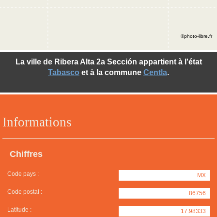
©photo-libre.fr
La ville de Ribera Alta 2a Sección appartient à l'état
Tabasco
et à la commune
Centla
.
Informations
Chiffres
Code pays :
MX
Code postal :
86756
Latitude :
17.98333