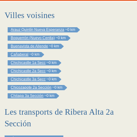
Villes voisines
Arauz Quintín Nueva Esperanza
~0 km
Boquerrón (Nuevo Centla)
~0 km
Buenavista de Allende
~0 km
Cañaberal
~0 km
Chichicastle 1a Secc
~0 km
Chichicastle 2a Secc
~0 km
Chichicastle 3a Secc
~0 km
Chicozapote 2a Sección
~0 km
Chilapa 3a Sección
~0 km
Les transports de Ribera Alta 2a
Sección