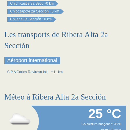
Chichicastle 3a Secc
~0 km
Chicozapote 2a Sección
~0 km
Chilapa 3a Sección
~0 km
Les transports de Ribera Alta 2a
Sección
Aéroport international
C P A Carlos Rovirosa Intl
~11 km
Méteo à Ribera Alta 2a Sección
25 °C
Couverture nuageuse: 33 %