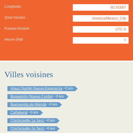
Longitude :
-92.91667
Zone horaire :
America/Mexico_City
Fuseau horaire :
UTC-6
Heure d'été :
Y
Villes voisines
Arauz Quintín Nueva Esperanza
~0 km
Boquerrón (Nuevo Centla)
~0 km
Buenavista de Allende
~0 km
Cañaberal
~0 km
Chichicastle 1a Secc
~0 km
Chichicastle 2a Secc
~0 km