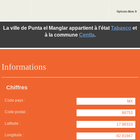
©photo-libre.fr
La ville de Punta el Manglar appartient à l'état
Tabasco
et
à la commune
Centla
.
Informations
Chiffres
Code pays :
MX
Code postal :
86753
Latitude :
17.98333
Longitude :
-92.91667