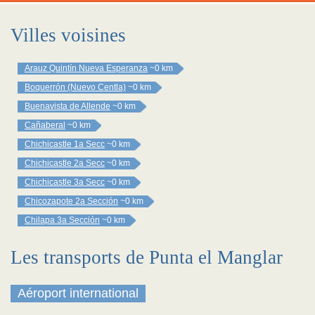
Villes voisines
Arauz Quintín Nueva Esperanza
~0 km
Boquerrón (Nuevo Centla)
~0 km
Buenavista de Allende
~0 km
Cañaberal
~0 km
Chichicastle 1a Secc
~0 km
Chichicastle 2a Secc
~0 km
Chichicastle 3a Secc
~0 km
Chicozapote 2a Sección
~0 km
Chilapa 3a Sección
~0 km
Les transports de Punta el Manglar
Aéroport international