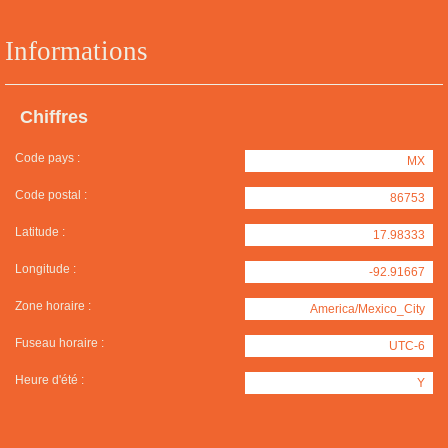
Informations
Chiffres
Code pays :
MX
Code postal :
86753
Latitude :
17.98333
Longitude :
-92.91667
Zone horaire :
America/Mexico_City
Fuseau horaire :
UTC-6
Heure d'été :
Y