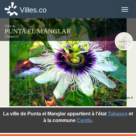
Villes.co
Villes.co
Toggle
Toggle
naviga
naviga
Ville de
PUNTA EL MANGLAR
(Tabasco)
©photo-libre.fr
La ville de Punta el Manglar appartient à l'état
Tabasco
et
à la commune
Centla
.