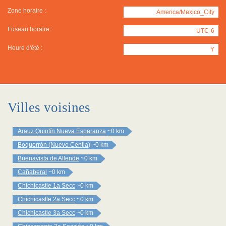
Zone horaire :
America/Mexico_City
Fuseau horaire :
UTC-6
Heure d'été :
Y
Villes voisines
Arauz Quintín Nueva Esperanza
~0 km
Boquerrón (Nuevo Centla)
~0 km
Buenavista de Allende
~0 km
Cañaberal
~0 km
Chichicastle 1a Secc
~0 km
Chichicastle 2a Secc
~0 km
Chichicastle 3a Secc
~0 km