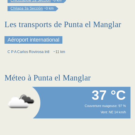
Chicozapote 2a Sección
~0 km
Chilapa 3a Sección
~0 km
Les transports de Punta el Manglar
Aéroport international
C P A Carlos Rovirosa Intl
~11 km
Méteo à Punta el Manglar
37 °C
Couverture nuageuse: 97 %
Vent: NE 14 km/h