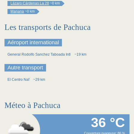
Lázaro Cárdenas La 28
~0 km
Mariana
~0 km
Les transports de Pachuca
Aéroport international
General Rodolfo Sanchez Taboada Intl
~19 km
Autre transport
El Centro Naf
~29 km
Méteo à Pachuca
36 °C
Couverture nuageuse: 86 %