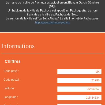
Le maire de la ville de Pachuca est actuellement Eleazar García Sánchez
(PRI).
Un habitant de la ville de Pachuca est appelé un Pachuqueña. Le nom
français de la ville est Pachuca de Soto.
Le surnom de la ville est "La Bella Airosa". Le site Internet de Pachuca est
http://www.pachuca.gob.mx
Informations
Chiffres
Code pays :
MX
Code postal :
21980
Latitude :
32.64557
Longitude :
-115.44534