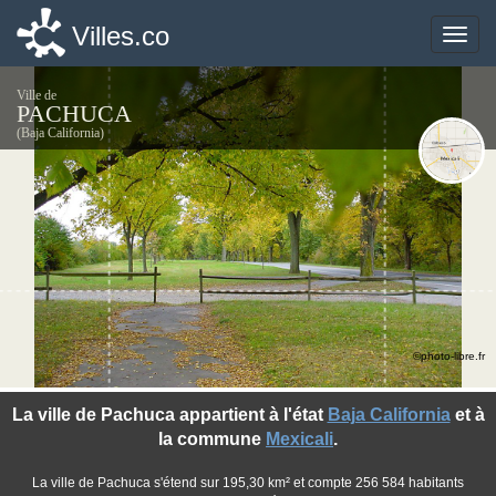
Villes.co
Villes.co
Toggle
Toggle
naviga
naviga
Ville de
PACHUCA
(Baja California)
©photo-libre.fr
La ville de Pachuca appartient à l'état
Baja California
et à
la commune
Mexicali
.
La ville de Pachuca s'étend sur 195,30 km² et compte 256 584 habitants