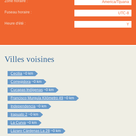
Zone horaire :
America/Tijuana
Fuseau horaire :
UTC-8
Heure d'été :
Y
Villes voisines
Cecilia
~0 km
Corregidora
~0 km
Cucapas Indígenas
~0 km
Francisco Murguía Kilómetro 49
~0 km
Independencia
~0 km
Irapuato 2
~0 km
La Curva
~0 km
Lázaro Cárdenas La 28
~0 km