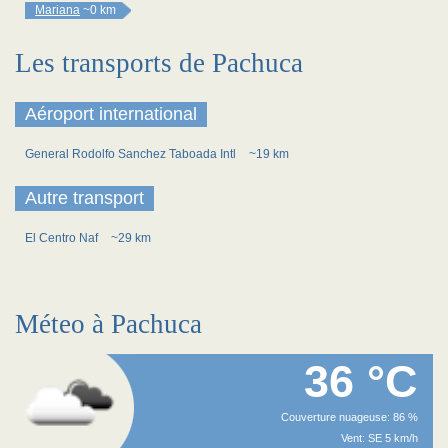
Mariana
~0 km
Les transports de Pachuca
Aéroport international
General Rodolfo Sanchez Taboada Intl
~19 km
Autre transport
El Centro Naf
~29 km
Méteo à Pachuca
36 °C
Couverture nuageuse: 86 %
Vent: SE 5 km/h