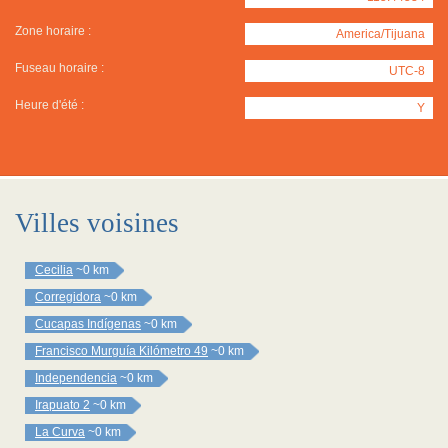
Zone horaire :
America/Tijuana
Fuseau horaire :
UTC-8
Heure d'été :
Y
Villes voisines
Cecilia
~0 km
Corregidora
~0 km
Cucapas Indígenas
~0 km
Francisco Murguía Kilómetro 49
~0 km
Independencia
~0 km
Irapuato 2
~0 km
La Curva
~0 km