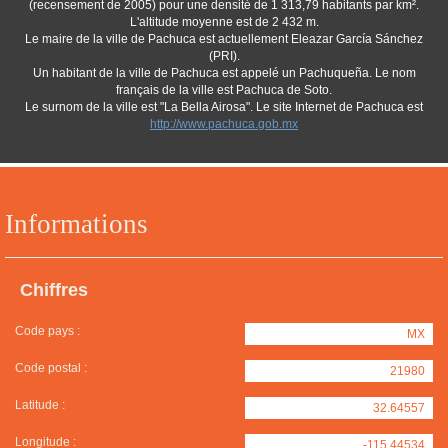
(recensement de 2005) pour une densité de 1 313,79 habitants par km².
L'altitude moyenne est de 2 432 m.
Le maire de la ville de Pachuca est actuellement Eleazar García Sánchez
(PRI).
Un habitant de la ville de Pachuca est appelé un Pachuqueña. Le nom
français de la ville est Pachuca de Soto.
Le surnom de la ville est "La Bella Airosa". Le site Internet de Pachuca est
http://www.pachuca.gob.mx
Informations
Chiffres
Code pays :
MX
Code postal :
21980
Latitude :
32.64557
Longitude :
-115.44534