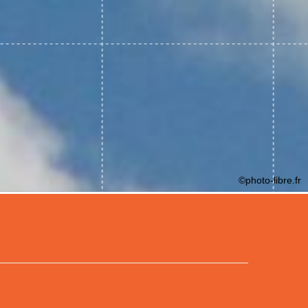
©photo-libre.fr