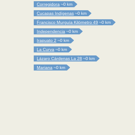
Corregidora
~0 km
Cucapas Indígenas
~0 km
Francisco Murguía Kilómetro 49
~0 km
Independencia
~0 km
Irapuato 2
~0 km
La Curva
~0 km
Lázaro Cárdenas La 28
~0 km
Mariana
~0 km