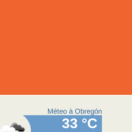
Méteo à Obregón
33 °C