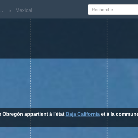
 California
 California
Mexicali
Mexicali
de Obregón appartient à l'état
Baja California
et à la commun