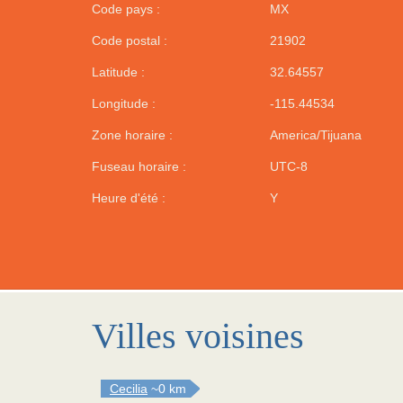
Code pays :
MX
Code postal :
21902
Latitude :
32.64557
Longitude :
-115.44534
Zone horaire :
America/Tijuana
Fuseau horaire :
UTC-8
Heure d'été :
Y
Villes voisines
Cecilia
~0 km