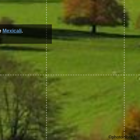
e
Mexicali
.
©photo-libre.fr