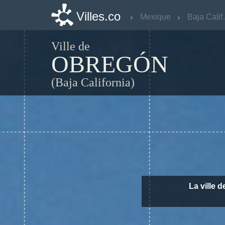
Villes.co
Villes.co
Mexique
Mexique
Baja
Baja
Ville de
OBREGÓN
(Baja California)
La ville 