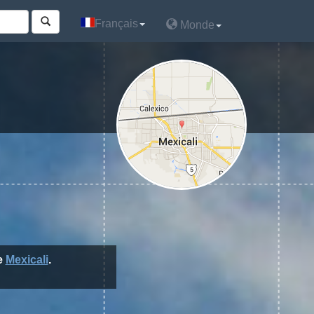
Français
Français
Monde
Monde
e
Mexicali
.