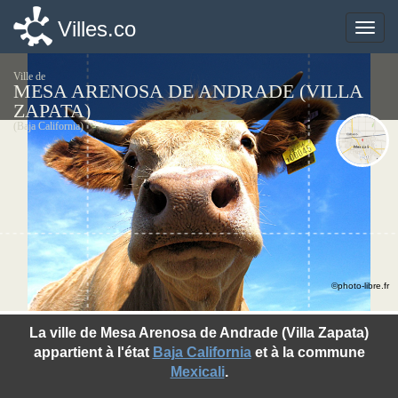
Villes.co
Villes.co
Toggle
Toggle
naviga
naviga
Ville de
MESA ARENOSA DE ANDRADE (VILLA
ZAPATA)
(Baja California)
©photo-libre.fr
La ville de Mesa Arenosa de Andrade (Villa Zapata)
appartient à l'état
Baja California
et à la commune
Mexicali
.