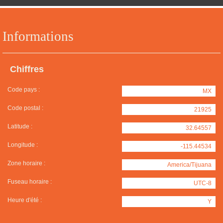
Informations
Chiffres
Code pays :
MX
Code postal :
21925
Latitude :
32.64557
Longitude :
-115.44534
Zone horaire :
America/Tijuana
Fuseau horaire :
UTC-8
Heure d'été :
Y