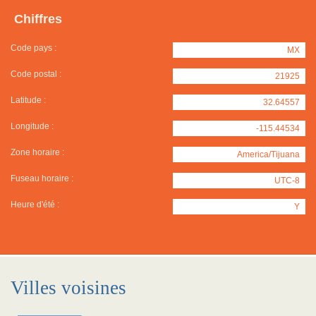
Chiffres
Code pays :
MX
Code postal :
21925
Latitude :
32.64557
Longitude :
-115.44534
Zone horaire :
America/Tijuana
Fuseau horaire :
UTC-8
Heure d'été :
Y
Villes voisines