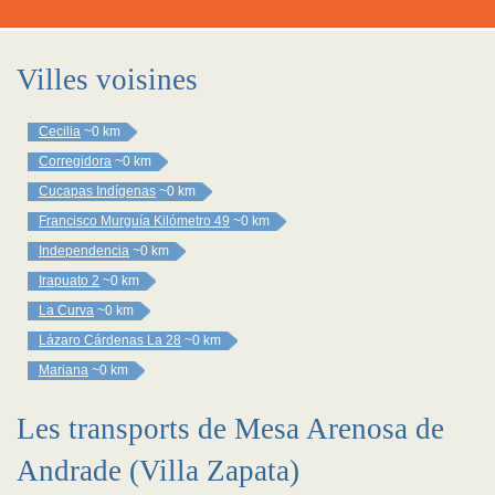
Villes voisines
Cecilia
~0 km
Corregidora
~0 km
Cucapas Indígenas
~0 km
Francisco Murguía Kilómetro 49
~0 km
Independencia
~0 km
Irapuato 2
~0 km
La Curva
~0 km
Lázaro Cárdenas La 28
~0 km
Mariana
~0 km
Les transports de Mesa Arenosa de
Andrade (Villa Zapata)