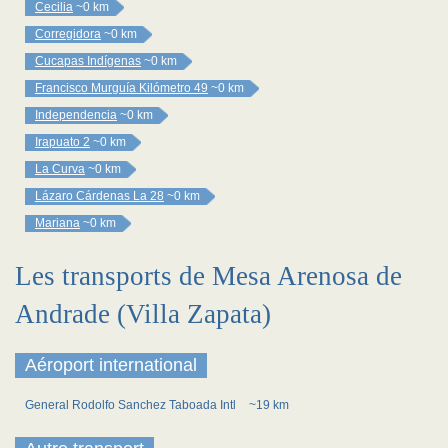
Cecilia
~0 km
Corregidora
~0 km
Cucapas Indígenas
~0 km
Francisco Murguía Kilómetro 49
~0 km
Independencia
~0 km
Irapuato 2
~0 km
La Curva
~0 km
Lázaro Cárdenas La 28
~0 km
Mariana
~0 km
Les transports de Mesa Arenosa de
Andrade (Villa Zapata)
Aéroport international
General Rodolfo Sanchez Taboada Intl
~19 km