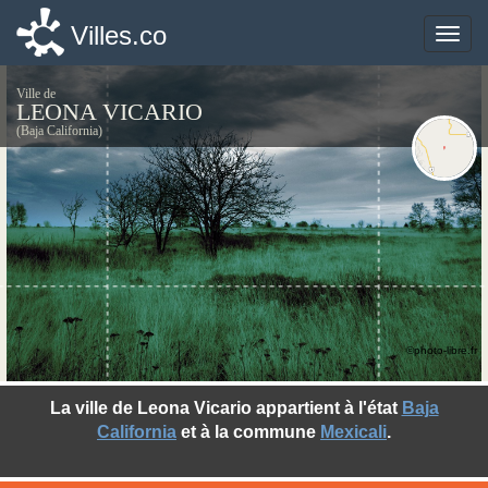
Villes.co
Villes.co
Toggle
Toggle
naviga
naviga
Ville de
LEONA VICARIO
(Baja California)
©photo-libre.fr
La ville de Leona Vicario appartient à l'état
Baja
California
et à la commune
Mexicali
.