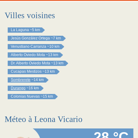
Villes voisines
La Laguna
~5 km
Jesús González Ortega
~7 km
Venustiano Carranza
~10 km
Alberto Oviedo Mota
~13 km
Dr. Alberto Oviedo Mota
~13 km
Cucapas Mestizos
~13 km
Sombrerete
~14 km
Durango
~16 km
Colonias Nuevas
~15 km
Méteo à Leona Vicario
28 °C