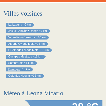
Villes voisines
La Laguna
~5 km
Jesús González Ortega
~7 km
Venustiano Carranza
~10 km
Alberto Oviedo Mota
~13 km
Dr. Alberto Oviedo Mota
~13 km
Cucapas Mestizos
~13 km
Sombrerete
~14 km
Durango
~16 km
Colonias Nuevas
~15 km
Méteo à Leona Vicario