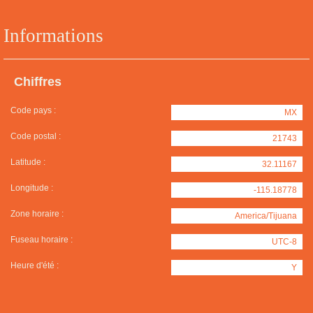
Informations
Chiffres
Code pays :
MX
Code postal :
21743
Latitude :
32.11167
Longitude :
-115.18778
Zone horaire :
America/Tijuana
Fuseau horaire :
UTC-8
Heure d'été :
Y