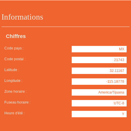
Informations
Chiffres
Code pays :
MX
Code postal :
21743
Latitude :
32.11167
Longitude :
-115.18778
Zone horaire :
America/Tijuana
Fuseau horaire :
UTC-8
Heure d'été :
Y