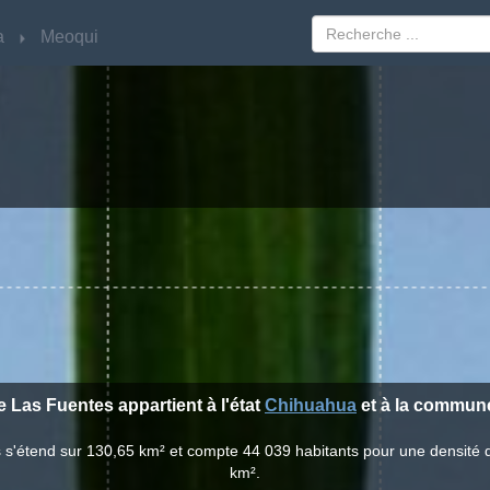
a
a
Meoqui
Meoqui
de Las Fuentes appartient à l'état
Chihuahua
et à la commu
s s'étend sur 130,65 km² et compte 44 039 habitants pour une densité 
km².