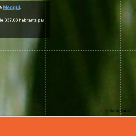
ne
Meoqui
.
de 337,08 habitants par
©photo-libre.fr