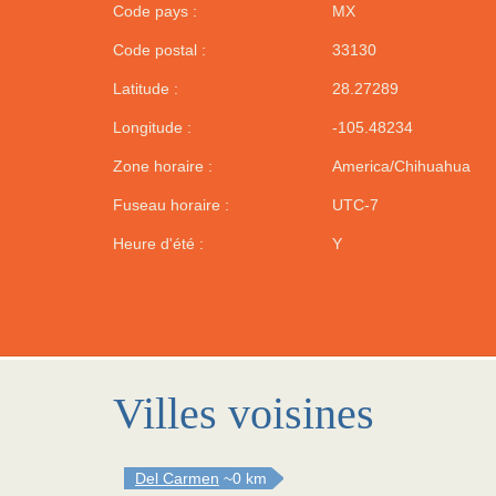
Code pays :
MX
Code postal :
33130
Latitude :
28.27289
Longitude :
-105.48234
Zone horaire :
America/Chihuahua
Fuseau horaire :
UTC-7
Heure d'été :
Y
Villes voisines
Del Carmen
~0 km