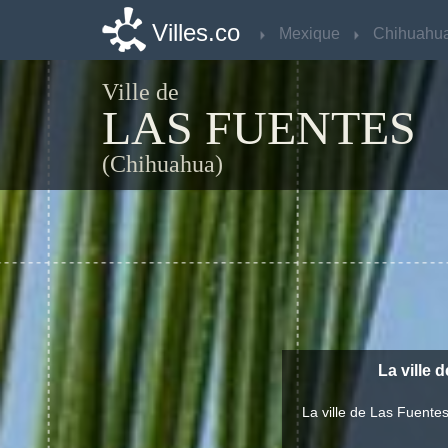
Villes.co
Villes.co
Mexique
Mexique
Chihuahu
Chihuahu
Ville de
LAS FUENTES
(Chihuahua)
La ville 
La ville de Las Fuente