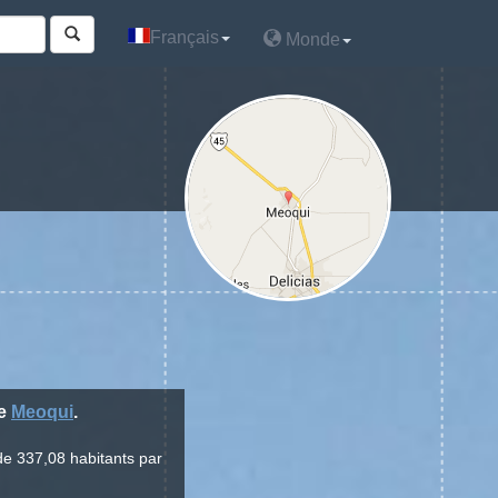
Français
Français
Monde
Monde
ne
Meoqui
.
de 337,08 habitants par