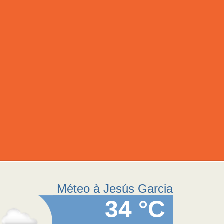
Méteo à Jesús Garcia
34 °C