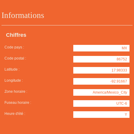
Informations
Chiffres
Code pays :
MX
Code postal :
86752
Latitude :
17.98333
Longitude :
-92.91667
Zone horaire :
America/Mexico_City
Fuseau horaire :
UTC-6
Heure d'été :
Y