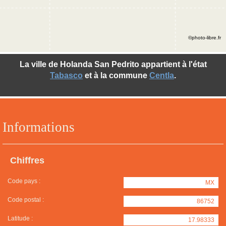
©photo-libre.fr
La ville de Holanda San Pedrito appartient à l'état
Tabasco
et à la commune
Centla
.
Informations
Chiffres
Code pays :
MX
Code postal :
86752
Latitude :
17.98333