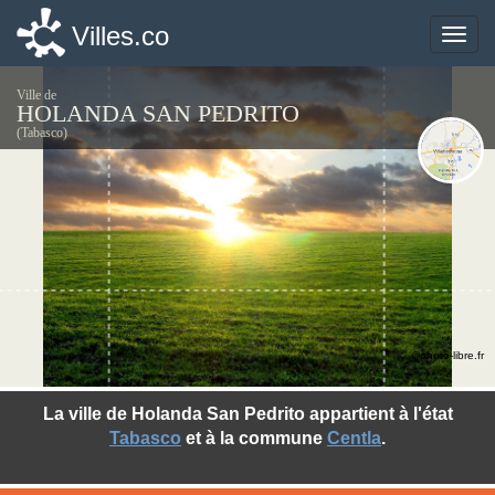
Villes.co
Villes.co
Toggle
Toggle
naviga
naviga
Ville de
HOLANDA SAN PEDRITO
(Tabasco)
©photo-libre.fr
La ville de Holanda San Pedrito appartient à l'état
Tabasco
et à la commune
Centla
.