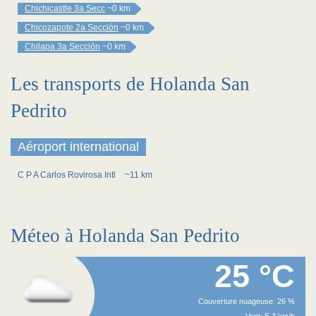
Chichicastle 3a Secc
~0 km
Chicozapote 2a Sección
~0 km
Chilapa 3a Sección
~0 km
Les transports de Holanda San
Pedrito
Aéroport international
C P A Carlos Rovirosa Intl
~11 km
Méteo à Holanda San Pedrito
25 °C
Couverture nuageuse: 26 %