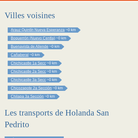
Villes voisines
Arauz Quintín Nueva Esperanza
~0 km
Boquerrón (Nuevo Centla)
~0 km
Buenavista de Allende
~0 km
Cañaberal
~0 km
Chichicastle 1a Secc
~0 km
Chichicastle 2a Secc
~0 km
Chichicastle 3a Secc
~0 km
Chicozapote 2a Sección
~0 km
Chilapa 3a Sección
~0 km
Les transports de Holanda San
Pedrito