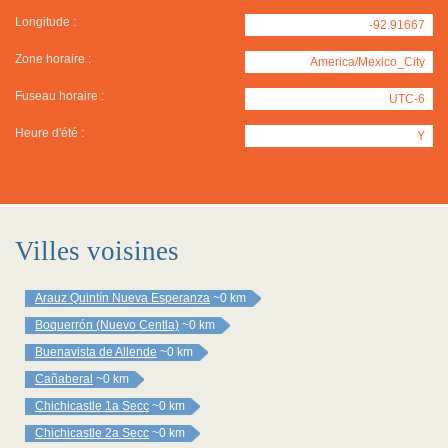
Longitude :
-92.91667
Zone horaire :
America/Mexico_City
Fuseau horaire :
UTC-6
Heure d'été :
Y
Villes voisines
Arauz Quintín Nueva Esperanza
~0 km
Boquerrón (Nuevo Centla)
~0 km
Buenavista de Allende
~0 km
Cañaberal
~0 km
Chichicastle 1a Secc
~0 km
Chichicastle 2a Secc
~0 km