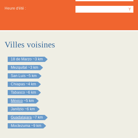
Heure d'été :
Y
Villes voisines
18 de Marzo
~3 km
Mezquital
~3 km
San Luis
~5 km
Chiapas
~4 km
Tabasco
~6 km
México
~5 km
Janitzio
~6 km
Guadalajara
~7 km
Moctezuma
~9 km