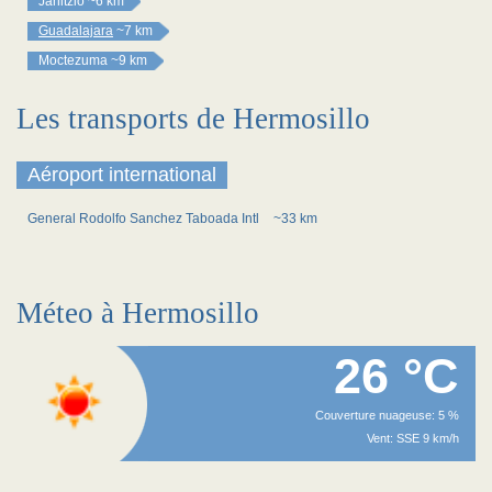
Janitzio
~6 km
Guadalajara
~7 km
Moctezuma
~9 km
Les transports de Hermosillo
Aéroport international
General Rodolfo Sanchez Taboada Intl
~33 km
Méteo à Hermosillo
26 °C
Couverture nuageuse: 5 %
Vent: SSE 9 km/h