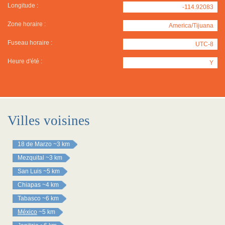
Longitude :
-114.92083
Zone horaire :
America/Tijuana
Fuseau horaire :
UTC-8
Heure d'été :
Y
Villes voisines
18 de Marzo
~3 km
Mezquital
~3 km
San Luis
~5 km
Chiapas
~4 km
Tabasco
~6 km
México
~5 km