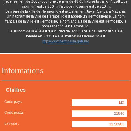
(recensement de 2005) pour une densité de 48,05 habitants par km². L'altitude
maximum est de 216 m, l'altitude moyenne est de 210 m.
Le maire de la ville de Hermosillo est actuellement Javier Gándara Magaña.
Un habitant de la ville de Hermosillo est appelé un Hermosillense. Le nom
français de la ville est Hermosillo, le nom anglais de la ville est Hermosillo, le
nom espagnol est Hermosillo.
Le surnom de la ville est "La ciudad del sol". La ville de Hermosillo a été
fondée en 1700. Le site Internet de Hermosillo est
http://www.hermosillo.gob.mx
Informations
Chiffres
Code pays :
MX
Code postal :
21840
Latitude :
32.50965