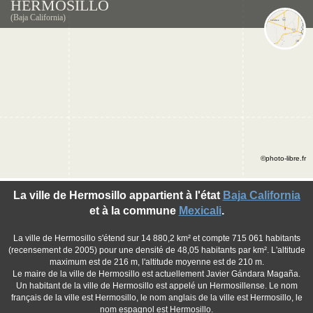
HERMOSILLO
(Baja California)
©photo-libre.fr
La ville de Hermosillo appartient à l'état
Baja California
et à la commune
Mexicali
.
La ville de Hermosillo s'étend sur 14 880,2 km² et compte 715 061 habitants
(recensement de 2005) pour une densité de 48,05 habitants par km². L'altitude
maximum est de 216 m, l'altitude moyenne est de 210 m.
Le maire de la ville de Hermosillo est actuellement Javier Gándara Magaña.
Un habitant de la ville de Hermosillo est appelé un Hermosillense. Le nom
français de la ville est Hermosillo, le nom anglais de la ville est Hermosillo, le
nom espagnol est Hermosillo.