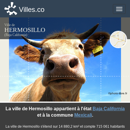
Villes.co
Villes.co
Toggle
Toggle
naviga
naviga
Ville de
HERMOSILLO
(Baja California)
©photo-libre.fr
La ville de Hermosillo appartient à l'état
Baja California
et à la commune
Mexicali
.
La ville de Hermosillo s'étend sur 14 880,2 km² et compte 715 061 habitants