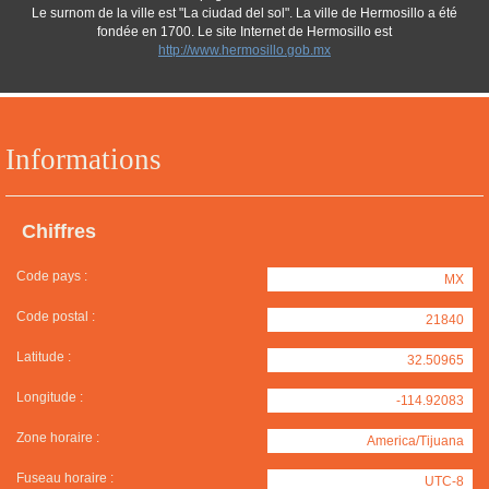
Le surnom de la ville est "La ciudad del sol". La ville de Hermosillo a été
fondée en 1700. Le site Internet de Hermosillo est
http://www.hermosillo.gob.mx
Informations
Chiffres
Code pays :
MX
Code postal :
21840
Latitude :
32.50965
Longitude :
-114.92083
Zone horaire :
America/Tijuana
Fuseau horaire :
UTC-8