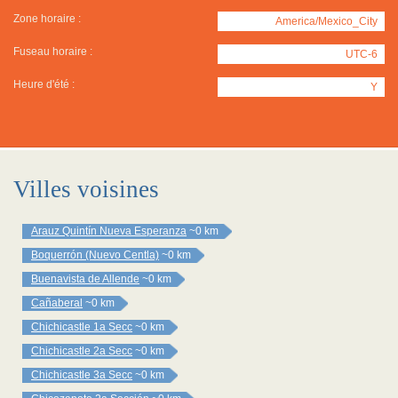
Zone horaire :
America/Mexico_City
Fuseau horaire :
UTC-6
Heure d'été :
Y
Villes voisines
Arauz Quintín Nueva Esperanza
~0 km
Boquerrón (Nuevo Centla)
~0 km
Buenavista de Allende
~0 km
Cañaberal
~0 km
Chichicastle 1a Secc
~0 km
Chichicastle 2a Secc
~0 km
Chichicastle 3a Secc
~0 km