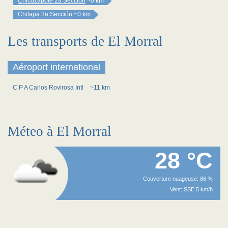
Chicozapote 2a Sección
~0 km
Chilapa 3a Sección
~0 km
Les transports de El Morral
Aéroport international
C P A Carlos Rovirosa Intl
~11 km
Méteo à El Morral
28 °C
Couverture nuageuse: 86 %
Vent: SSE 5 km/h