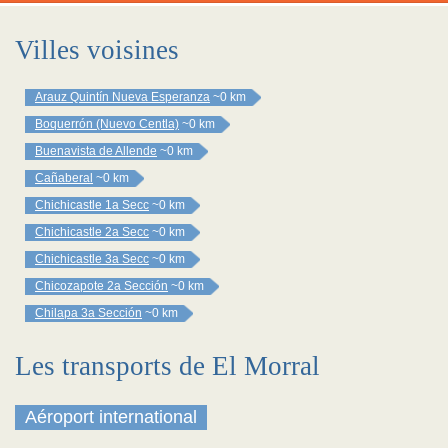
Villes voisines
Arauz Quintín Nueva Esperanza
~0 km
Boquerrón (Nuevo Centla)
~0 km
Buenavista de Allende
~0 km
Cañaberal
~0 km
Chichicastle 1a Secc
~0 km
Chichicastle 2a Secc
~0 km
Chichicastle 3a Secc
~0 km
Chicozapote 2a Sección
~0 km
Chilapa 3a Sección
~0 km
Les transports de El Morral
Aéroport international