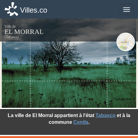
Villes.co
Villes.co
Toggle
Toggle
naviga
naviga
Ville de
EL MORRAL
(Tabasco)
©photo-libre.fr
La ville de El Morral appartient à l'état
Tabasco
et à la
commune
Centla
.