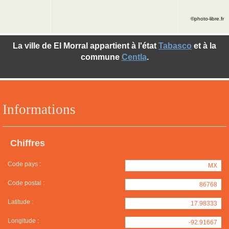
©photo-libre.fr
La ville de El Morral appartient à l'état
Tabasco
et à la
commune
Centla
.
Informations
Chiffres
Code pays :
MX
Code postal :
86768
Latitude :
17.98333
Longitude :
-92.91667