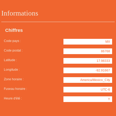
Informations
Chiffres
Code pays :
MX
Code postal :
86768
Latitude :
17.98333
Longitude :
-92.91667
Zone horaire :
America/Mexico_City
Fuseau horaire :
UTC-6
Heure d'été :
Y