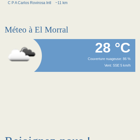
C P A Carlos Rovirosa Intl
~11 km
Méteo à El Morral
28 °C
Couverture nuageuse: 86 %
Vent: SSE 5 km/h