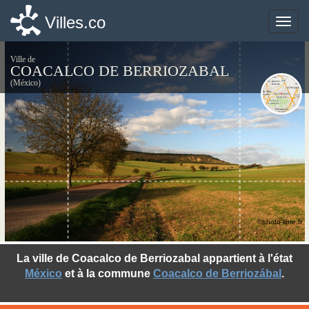
Villes.co
Villes.co
Toggle
Toggle
naviga
naviga
Ville de
COACALCO DE BERRIOZABAL
(México)
©photo-libre.fr
La ville de Coacalco de Berriozabal appartient à l'état
México
et à la commune
Coacalco de Berriozábal
.