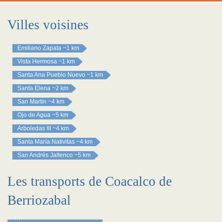
Villes voisines
Emiliano Zapata
~1 km
Vista Hermosa
~1 km
Santa Ana Pueblo Nuevo
~1 km
Santa Elena
~2 km
San Martin
~4 km
Ojo de Agua
~5 km
Arboledas III
~4 km
Santa María Nativitas
~4 km
San Andrés Jaltenco
~5 km
Les transports de Coacalco de
Berriozabal