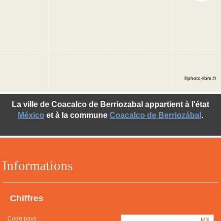
©photo-libre.fr
La ville de Coacalco de Berriozabal appartient à l'état
México
et à la commune
Coacalco de Berriozábal
.
Informations
Chiffres
Code pays :
MX