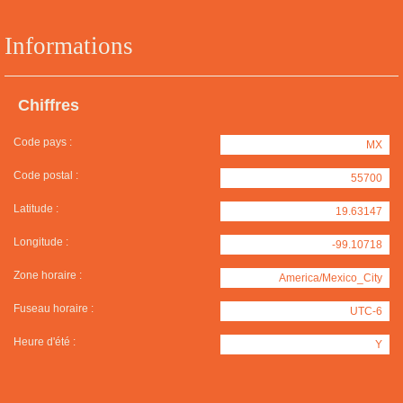
Informations
Chiffres
Code pays :
MX
Code postal :
55700
Latitude :
19.63147
Longitude :
-99.10718
Zone horaire :
America/Mexico_City
Fuseau horaire :
UTC-6
Heure d'été :
Y