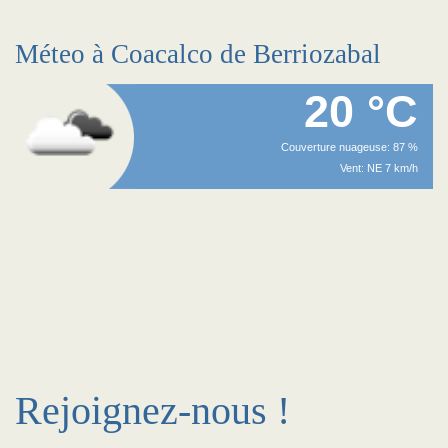
Méteo à Coacalco de Berriozabal
20 °C
Couverture nuageuse: 87 %
Vent: NE 7 km/h
Rejoignez-nous !