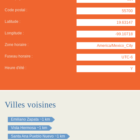
Code postal :
55700
Latitude :
19.63147
Longitude :
-99.10718
Zone horaire :
America/Mexico_City
Fuseau horaire :
UTC-6
Heure d'été :
Y
Villes voisines
Emiliano Zapata
~1 km
Vista Hermosa
~1 km
Santa Ana Pueblo Nuevo
~1 km