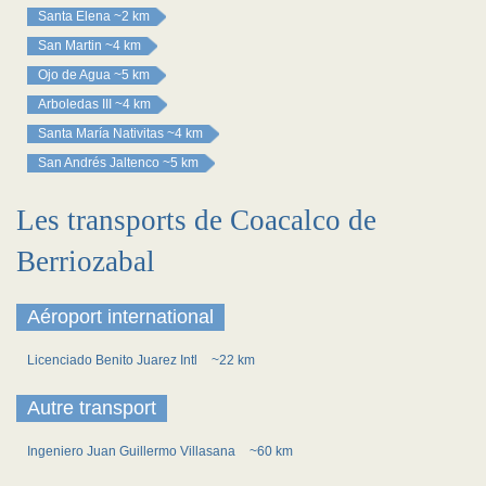
Santa Elena
~2 km
San Martin
~4 km
Ojo de Agua
~5 km
Arboledas III
~4 km
Santa María Nativitas
~4 km
San Andrés Jaltenco
~5 km
Les transports de Coacalco de
Berriozabal
Aéroport international
Licenciado Benito Juarez Intl
~22 km
Autre transport
Ingeniero Juan Guillermo Villasana
~60 km