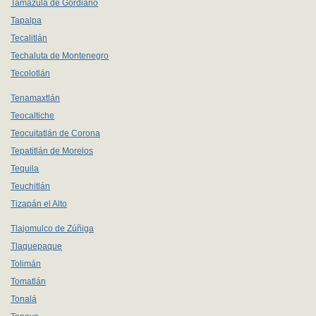
Tamazula de Gordiano
Tapalpa
Tecalitlán
Techaluta de Montenegro
Tecolotlán
Tenamaxtlán
Teocaltiche
Teocuitatlán de Corona
Tepatitlán de Morelos
Tequila
Teuchitlán
Tizapán el Alto
Tlajomulco de Zúñiga
Tlaquepaque
Tolimán
Tomatlán
Tonalá