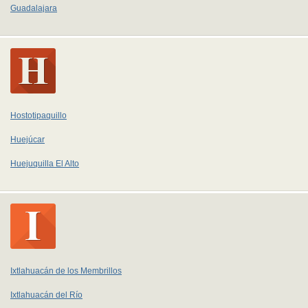
Guadalajara
Hostotipaquillo
Huejúcar
Huejuquilla El Alto
Ixtlahuacán de los Membrillos
Ixtlahuacán del Río