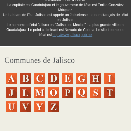
maximum est de 4 260 m.
La capitale est Guadalajara et le gouverneur de l'état est Emilio González
Márquez.
Un habitant de l'état Jalisco est appelé un Jalisciense. Le nom français de l'état
est Jalisco.
Le surnom de l'état Jalisco est "Jalisco es México". La plus grande ville est
Guadalajara. Le point culiminant est Nevado de Colima. Le site Internet de
l'état est
http://www.jalisco.gob.mx
Communes de Jalisco