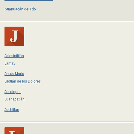
Ixtlahuacán del Río
Jalostotitlán
Jamay
Jesús María
Jilotlán de los Dolores
Jocotepec
Juanacatlán
Juchitlán