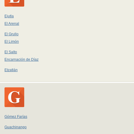
Ejutla
El Arenal
El Grullo
El Limón
El Salto
Encarnación de Díaz
Etzatlán
Gómez Farías
Guachinango