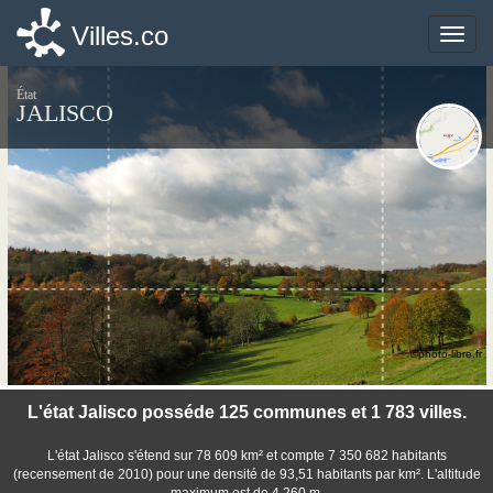
Villes.co
Villes.co
Toggle
Toggle
naviga
naviga
État
JALISCO
©photo-libre.fr
L'état Jalisco posséde 125 communes et 1 783 villes.
L'état Jalisco s'étend sur 78 609 km² et compte 7 350 682 habitants
(recensement de 2010) pour une densité de 93,51 habitants par km². L'altitude