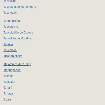
Tecalitlán
Techaluta de Montenegro
Tecolotlán
Tenamaxtlán
Teocaltiche
Teocuitatlán de Corona
Tepatitlán de Morelos
Tequila
Teuchitlán
Tizapán el Alto
Tlajomulco de Zúñiga
Tlaquepaque
Tolimán
Tomatlán
Tonalá
Tonaya
Tonila