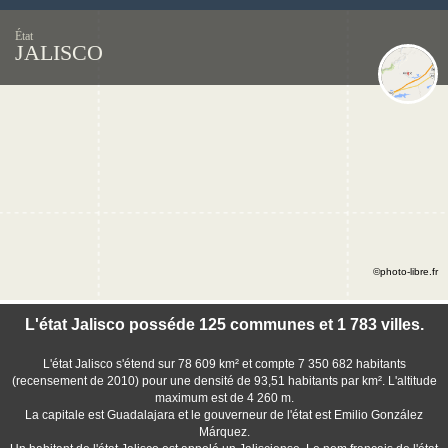
État
JALISCO
©photo-libre.fr
L'état Jalisco posséde 125 communes et 1 783 villes.
L'état Jalisco s'étend sur 78 609 km² et compte 7 350 682 habitants
(recensement de 2010) pour une densité de 93,51 habitants par km². L'altitude
maximum est de 4 260 m.
La capitale est Guadalajara et le gouverneur de l'état est Emilio González
Márquez.