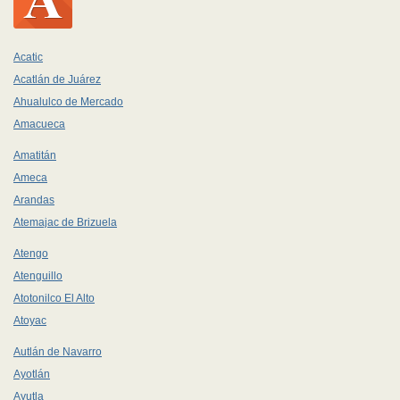
Acatic
Acatlán de Juárez
Ahualulco de Mercado
Amacueca
Amatitán
Ameca
Arandas
Atemajac de Brizuela
Atengo
Atenguillo
Atotonilco El Alto
Atoyac
Autlán de Navarro
Ayotlán
Ayutla