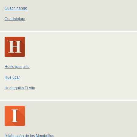
Guachinango
Guadalajara
Hostotipaquillo
Huejúcar
Huejuquilla El Alto
Ixtlahuacán de los Membrillos