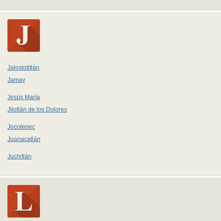
Jalostotitlán
Jamay
Jesús María
Jilotlán de los Dolores
Jocotepec
Juanacatlán
Juchitlán