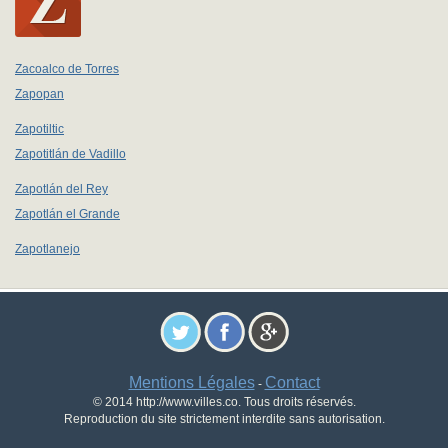
Zacoalco de Torres
Zapopan
Zapotiltic
Zapotitlán de Vadillo
Zapotlán del Rey
Zapotlán el Grande
Zapotlanejo
Mentions Légales
Contact
-
© 2014 http://www.villes.co. Tous droits réservés.
Reproduction du site strictement interdite sans autorisation.