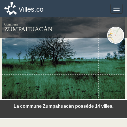
Villes.co
Villes.co
Toggle
Toggle
naviga
naviga
Commune
ZUMPAHUACÁN
©photo-libre.fr
La commune Zumpahuacán posséde 14 villes.