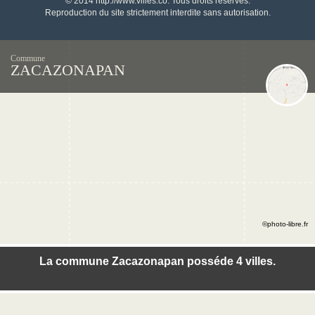
© 2014 http://www.villes.co. Tous droits réservés.
Reproduction du site strictement interdite sans autorisation.
Commune
ZACAZONAPAN
©photo-libre.fr
La commune Zacazonapan posséde 4 villes.