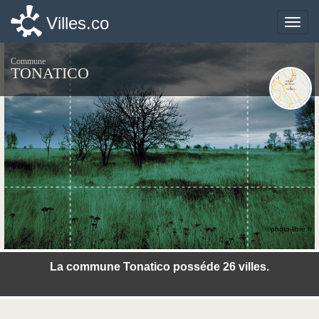
Villes.co
Villes.co
Toggle
Toggle
naviga
naviga
Commune
TONATICO
©photo-libre.fr
La commune Tonatico posséde 26 villes.