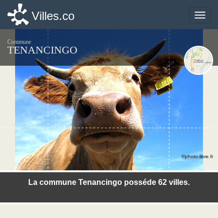
Villes.co
Villes.co
Toggle
Toggle
naviga
naviga
Commune
TENANCINGO
©photo-libre.fr
La commune Tenancingo posséde 62 villes.