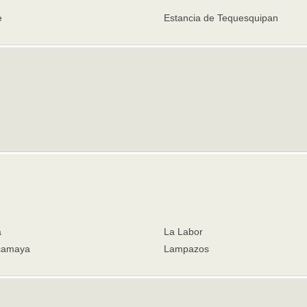
e
Estancia de Tequesquipan
a
La Labor
camaya
Lampazos