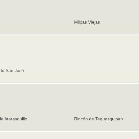
Milpas Viejas
 de San José
e Atarasquillo
Rincón de Tequesquipan