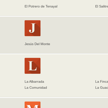
El Potrero de Tenayal
El Salitr
Jesús Del Monte
La Albarrada
La Finc
La Comunidad
La Gua