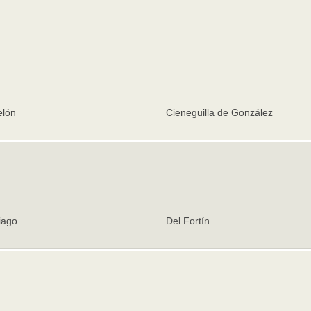
elón
Cieneguilla de González
iago
Del Fortín