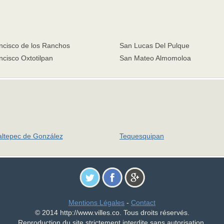
ncisco de los Ranchos
San Lucas Del Pulque
cisco Oxtotilpan
San Mateo Almomoloa
ltepec de González
Tequesquipan
Mentions Légales
-
Contact
© 2014 http://www.villes.co. Tous droits réservés.
Reproduction du site strictement interdite sans autorisation.