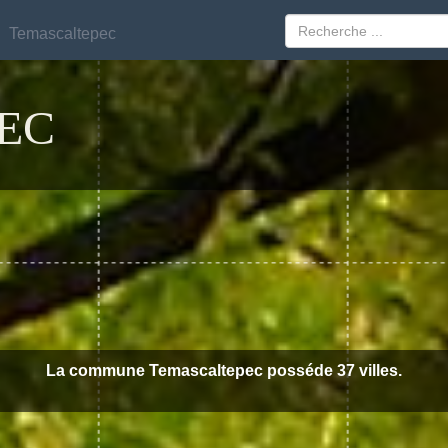
Temascaltepec
Temascaltepec
EC
La commune Temascaltepec posséde 37 villes.