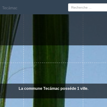
Tecámac
Tecámac
La commune Tecámac posséde 1 ville.