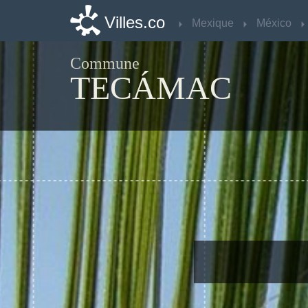
Villes.co
Villes.co
Mexique
Mexique
México
México
Commune
TECÁMAC