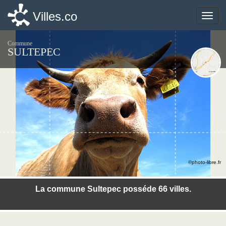
Villes.co
Villes.co
Toggle
Toggle
naviga
naviga
Commune
SULTEPEC
©photo-libre.fr
La commune Sultepec posséde 66 villes.