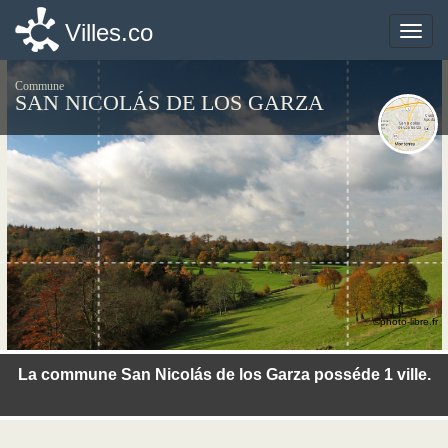
Villes.co
Villes.co
Toggle
Toggle
naviga
naviga
Commune
SAN NICOLÁS DE LOS GARZA
©photo-libre.fr
La commune San Nicolás de los Garza posséde 1 ville.